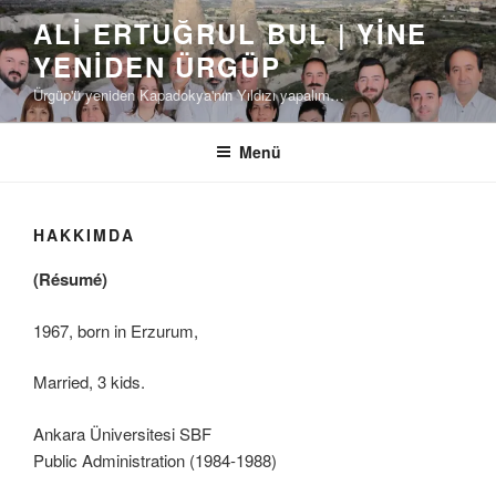
İçeriğe
ALI ERTUĞRUL BUL | YINE
geç
YENIDEN ÜRGÜP
Ürgüp'ü yeniden Kapadokya'nın Yıldızı yapalım…
Menü
HAKKIMDA
(Résumé)
1967, born in Erzurum,
Married, 3 kids.
Ankara Üniversitesi SBF
Public Administration (1984-1988)