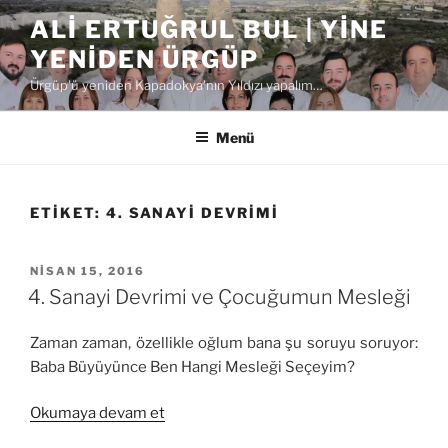
İçeriğe
ALI ERTUĞRUL BUL | YINE
geç
YENIDEN ÜRGÜP
Ürgüp'ü yeniden Kapadokya'nın Yıldızı yapalım…
Menü
ETIKET:
4. SANAYİ DEVRİMİ
YAYIM
NISAN 15, 2016
TARIHI
4. Sanayi Devrimi ve Çocuğumun Mesleği
Zaman zaman, özellikle oğlum bana şu soruyu soruyor:
Baba Büyüyünce Ben Hangi Mesleği Seçeyim?
“4.
Okumaya devam et
Sanayi