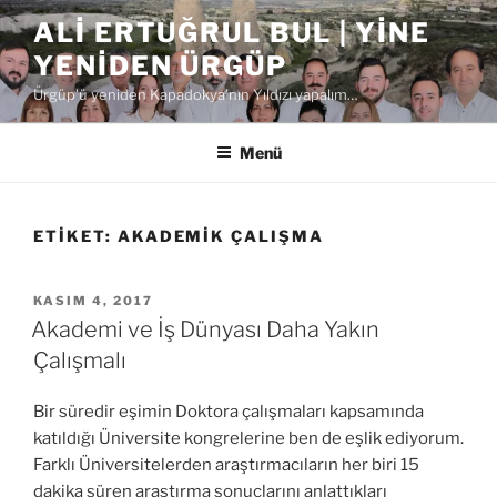
İçeriğe
ALI ERTUĞRUL BUL | YINE
geç
YENIDEN ÜRGÜP
Ürgüp'ü yeniden Kapadokya'nın Yıldızı yapalım…
Menü
ETIKET:
AKADEMIK ÇALIŞMA
YAYIM
KASIM 4, 2017
TARIHI
Akademi ve İş Dünyası Daha Yakın
Çalışmalı
Bir süredir eşimin Doktora çalışmaları kapsamında
katıldığı Üniversite kongrelerine ben de eşlik ediyorum.
Farklı Üniversitelerden araştırmacıların her biri 15
dakika süren araştırma sonuçlarını anlattıkları