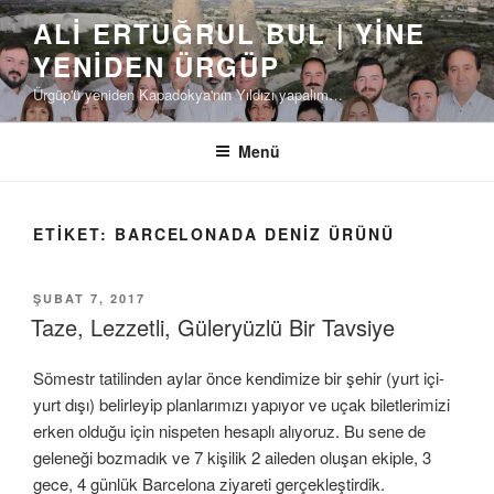
İçeriğe
ALI ERTUĞRUL BUL | YINE
geç
YENIDEN ÜRGÜP
Ürgüp'ü yeniden Kapadokya'nın Yıldızı yapalım…
Menü
ETIKET:
BARCELONADA DENIZ ÜRÜNÜ
YAYIM
ŞUBAT 7, 2017
TARIHI
Taze, Lezzetli, Güleryüzlü Bir Tavsiye
Sömestr tatilinden aylar önce kendimize bir şehir (yurt içi-
yurt dışı) belirleyip planlarımızı yapıyor ve uçak biletlerimizi
erken olduğu için nispeten hesaplı alıyoruz. Bu sene de
geleneği bozmadık ve 7 kişilik 2 aileden oluşan ekiple, 3
gece, 4 günlük Barcelona ziyareti gerçekleştirdik.