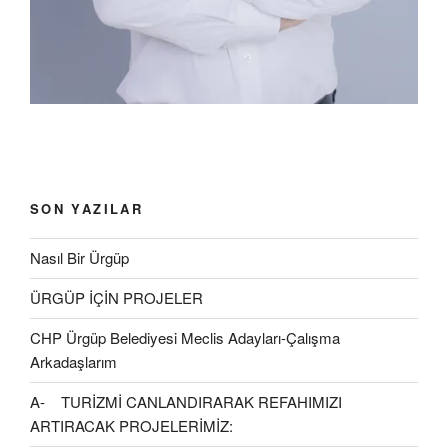
ç
l
)
ı
ı
l
r
ı
)
r
)
SON YAZILAR
Nasıl Bir Ürgüp
ÜRGÜP İÇİN PROJELER
CHP Ürgüp Belediyesi Meclis Adayları-Çalışma
Arkadaşlarım
A- TURİZMİ CANLANDIRARAK REFAHIMIZI
ARTIRACAK PROJELERİMİZ: