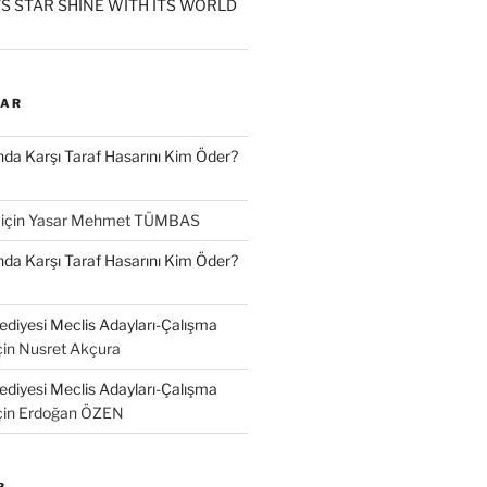
S STAR SHINE WITH ITS WORLD
LAR
a Karşı Taraf Hasarını Kim Öder?
için
Yasar Mehmet TÜMBAS
a Karşı Taraf Hasarını Kim Öder?
diyesi Meclis Adayları-Çalışma
çin
Nusret Akçura
diyesi Meclis Adayları-Çalışma
çin
Erdoğan ÖZEN
R