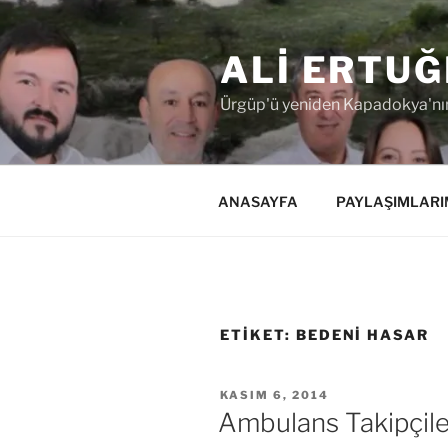
İçeriğe
geç
ALI ERTUĞ
Ürgüp'ü yeniden Kapadokya'nın
ANASAYFA
PAYLAŞIMLARI
ETIKET:
BEDENI HASAR
YAYIM
KASIM 6, 2014
TARIHI
Ambulans Takipçile