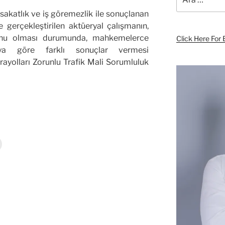
 sakatlık ve iş göremezlik ile sonuçlanan
 gerçekleştirilen aktüeryal çalışmanın,
onu olması durumunda, mahkemelerce
Click Here For 
aya göre farklı sonuçlar vermesi
ayolları Zorunlu Trafik Mali Sorumluluk
e
Y
a
z
d
r
m
a
k
ç
n