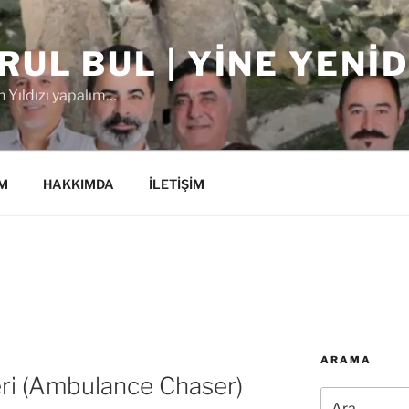
RUL BUL | YINE YENI
 Yıldızı yapalım…
M
HAKKIMDA
İLETİŞİM
ARAMA
ri (Ambulance Chaser)
Ara: