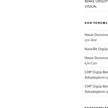
MAKE ÜRGÜP’
VISION.
SON YORUM
Hasar Durumund
için
Anıl
Nasıl Bir Ürgüp
Hasar Durumund
için
Can
CHP Ürgüp Bele
Arkadaşlarım
i
CHP Ürgüp Bele
Arkadaşlarım
i
KATEGORILE