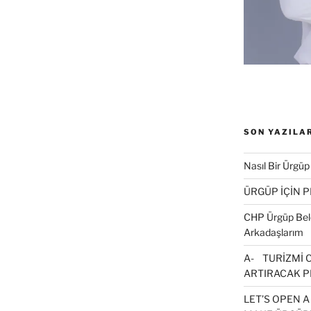
t
k
a
y
n
(
Y
e
n
p
e
SON YAZILA
n
c
e
r
Nasıl Bir Ürgüp
e
d
ÜRGÜP İÇİN 
e
a
ç
CHP Ürgüp Bele
Arkadaşlarım
r
)
A- TURİZMİ 
ARTIRACAK P
LET’S OPEN A