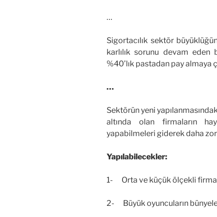
…
Sigortacılık sektör büyüklüğü
karlılık sorunu devam eden
%40’lık pastadan pay almaya ç
…
Sektörün yeni yapılanmasındaki
altında olan firmaların ha
yapabilmeleri giderek daha zor
Yapılabilecekler:
1- Orta ve küçük ölçekli firmal
2- Büyük oyuncuların bünyeler