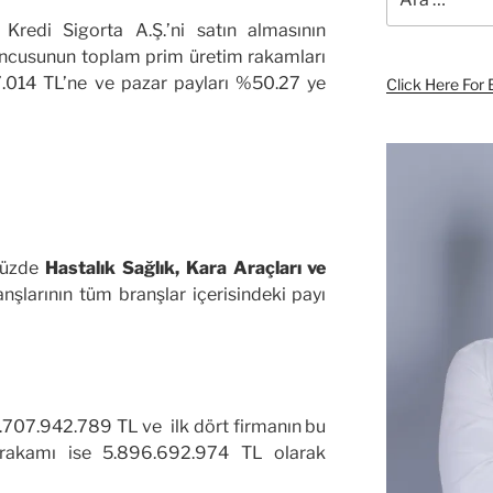
 Kredi Sigorta A.Ş.’ni satın almasının
uncusunun toplam prim üretim rakamları
17.014 TL’ne ve pazar payları %50.27 ye
Click Here For 
ümüzde
Hastalık Sağlık, Kara Araçları ve
nşlarının tüm branşlar içerisindeki payı
.707.942.789 TL ve ilk dört firmanın bu
 rakamı ise 5.896.692.974 TL olarak