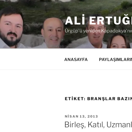
İçeriğe
geç
ALI ERTUĞ
Ürgüp'ü yeniden Kapadokya'nın
ANASAYFA
PAYLAŞIMLARI
ETIKET:
BRANŞLAR BAZI
YAYIM
NISAN 13, 2013
TARIHI
Birleş, Katıl, Uzman