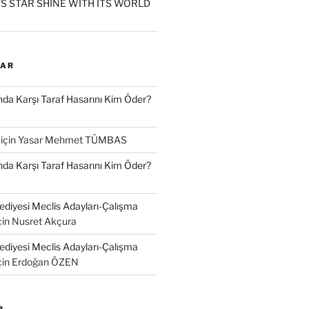
S STAR SHINE WITH ITS WORLD
LAR
a Karşı Taraf Hasarını Kim Öder?
için
Yasar Mehmet TÜMBAS
a Karşı Taraf Hasarını Kim Öder?
diyesi Meclis Adayları-Çalışma
çin
Nusret Akçura
diyesi Meclis Adayları-Çalışma
çin
Erdoğan ÖZEN