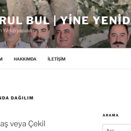
RUL BUL | YINE YENI
 Yıldızı yapalım…
M
HAKKIMDA
İLETİŞİM
NDA DAĞILIM
ARAMA
laş veya Çekil
Ara: