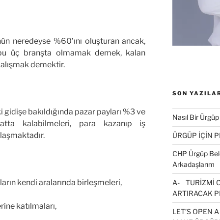
nün neredeyse %60’ını oluşturan ancak,
 bu üç branşta olmamak demek, kalan
alışmak demektir.
SON YAZILA
 gidişe bakıldığında pazar payları %3 ve
Nasıl Bir Ürgüp
yatta kalabilmeleri, para kazanıp iş
laşmaktadır.
ÜRGÜP İÇİN 
CHP Ürgüp Bele
Arkadaşlarım
arın kendi aralarında birleşmeleri,
A- TURİZMİ 
ARTIRACAK P
ine katılmaları,
LET’S OPEN A