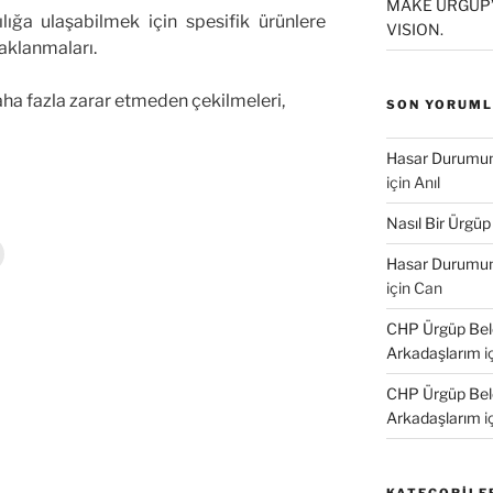
MAKE ÜRGÜP’
ğa ulaşabilmek için spesifik ürünlere
VISION.
aklanmaları.
ha fazla zarar etmeden çekilmeleri,
SON YORUM
Hasar Durumund
için
Anıl
Nasıl Bir Ürgüp
Y
Hasar Durumund
a
z
için
Can
d
r
CHP Ürgüp Bele
m
a
Arkadaşlarım
i
k
ç
CHP Ürgüp Bele
Arkadaşlarım
i
n
t
k