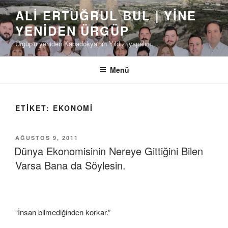
İçeriğe
ALI ERTUĞRUL BUL | YINE
geç
YENIDEN ÜRGÜP
Ürgüp'ü yeniden Kapadokya'nın Yıldızı yapalım…
Menü
ETIKET:
EKONOMI
YAYIM
AĞUSTOS 9, 2011
TARIHI
Dünya Ekonomisinin Nereye Gittiğini Bilen
Varsa Bana da Söylesin.
“İnsan bilmediğinden korkar.”