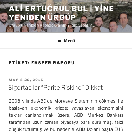
İçeriğe
ALI ERTUĞRUL BUL | YINE
geç
YENIDEN ÜRGÜP
Ürgüp'ü yeniden Kapadokya'nın Yıldızı yapalım…
Menü
ETIKET:
EKSPER RAPORU
YAYIM
MAYIS 29, 2015
TARIHI
Sigortacılar “Parite Riskine” Dikkat
2008 yılında ABD’de Morgage Sisteminin çökmesi ile
başlayan ekonomik krizde; yavaşlayan ekonomisini
tekrar canlandırmak üzere, ABD Merkez Bankası
tarafından uzun zaman piyasaya para sürülmüş, faizi
düşük tutulmuş ve bu nedenle ABD Dolar’ı başta EUR