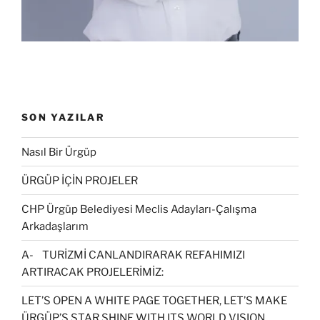
ı
)
r
)
SON YAZILAR
Nasıl Bir Ürgüp
ÜRGÜP İÇİN PROJELER
CHP Ürgüp Belediyesi Meclis Adayları-Çalışma
Arkadaşlarım
A- TURİZMİ CANLANDIRARAK REFAHIMIZI
ARTIRACAK PROJELERİMİZ:
LET’S OPEN A WHITE PAGE TOGETHER, LET’S MAKE
ÜRGÜP’S STAR SHINE WITH ITS WORLD VISION.