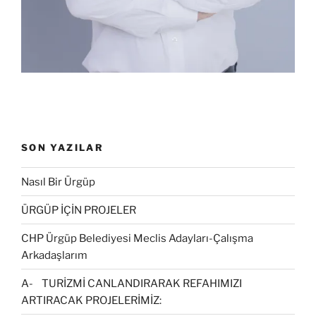
ç
l
)
ı
ı
l
r
ı
)
r
)
SON YAZILAR
Nasıl Bir Ürgüp
ÜRGÜP İÇİN PROJELER
CHP Ürgüp Belediyesi Meclis Adayları-Çalışma
Arkadaşlarım
A- TURİZMİ CANLANDIRARAK REFAHIMIZI
ARTIRACAK PROJELERİMİZ: