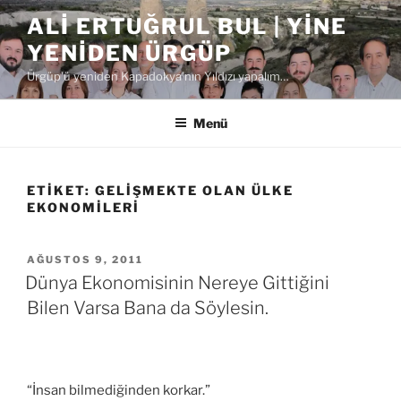
İçeriğe
ALI ERTUĞRUL BUL | YINE
geç
YENIDEN ÜRGÜP
Ürgüp'ü yeniden Kapadokya'nın Yıldızı yapalım…
Menü
ETIKET:
GELIŞMEKTE OLAN ÜLKE
EKONOMILERI
YAYIM
AĞUSTOS 9, 2011
TARIHI
Dünya Ekonomisinin Nereye Gittiğini
Bilen Varsa Bana da Söylesin.
“İnsan bilmediğinden korkar.”