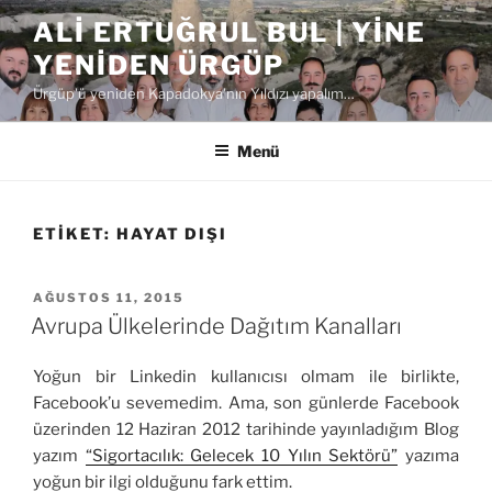
İçeriğe
ALI ERTUĞRUL BUL | YINE
geç
YENIDEN ÜRGÜP
Ürgüp'ü yeniden Kapadokya'nın Yıldızı yapalım…
Menü
ETIKET:
HAYAT DIŞI
YAYIM
AĞUSTOS 11, 2015
TARIHI
Avrupa Ülkelerinde Dağıtım Kanalları
Yoğun bir Linkedin kullanıcısı olmam ile birlikte,
Facebook’u sevemedim. Ama, son günlerde Facebook
üzerinden 12 Haziran 2012 tarihinde yayınladığım Blog
yazım
“Sigortacılık: Gelecek 10 Yılın Sektörü”
yazıma
yoğun bir ilgi olduğunu fark ettim.