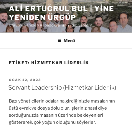
İçeriğe
ALI ERTUĞRUL BUL | YINE
geç
YENIDEN ÜRGÜP
Ürgüp'ü yeniden Kapadokya'nın Yıldızı yapalım…
Menü
ETIKET:
HIZMETKAR LIDERLIK
YAYIM
OCAK 12, 2023
TARIHI
Servant Leadership (Hizmetkar Liderlik)
Bazı yöneticilerin odalarına girdiğinizde masalarının
üstü evrak ve dosya dolu olur. İşleriniz nasıl diye
sorduğunuzda masanın üzerinde bekleyenleri
göstererek, çok yoğun olduğunu söylerler.