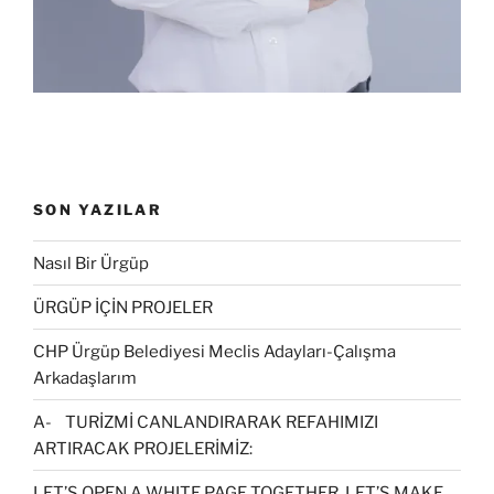
ı
ı
l
r
ı
)
r
)
SON YAZILAR
Nasıl Bir Ürgüp
ÜRGÜP İÇİN PROJELER
CHP Ürgüp Belediyesi Meclis Adayları-Çalışma
Arkadaşlarım
A- TURİZMİ CANLANDIRARAK REFAHIMIZI
ARTIRACAK PROJELERİMİZ:
LET’S OPEN A WHITE PAGE TOGETHER, LET’S MAKE