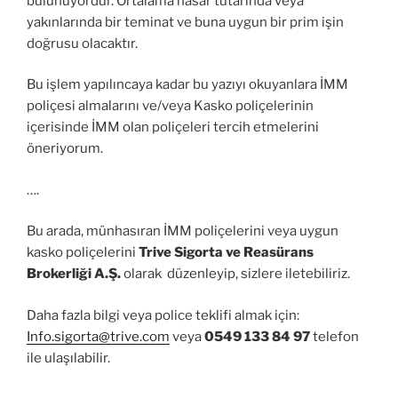
bulunuyordur. Ortalama hasar tutarında veya
yakınlarında bir teminat ve buna uygun bir prim işin
doğrusu olacaktır.
Bu işlem yapılıncaya kadar bu yazıyı okuyanlara İMM
poliçesi almalarını ve/veya Kasko poliçelerinin
içerisinde İMM olan poliçeleri tercih etmelerini
öneriyorum.
….
Bu arada, münhasıran İMM poliçelerini veya uygun
kasko poliçelerini
Trive Sigorta ve Reasürans
Brokerliği A.Ş.
olarak düzenleyip, sizlere iletebiliriz.
Daha fazla bilgi veya police teklifi almak için:
Info.sigorta@trive.com
veya
0549 133 84 97
telefon
ile ulaşılabilir.