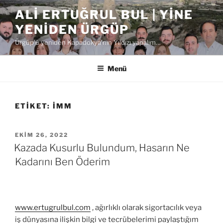
İçeriğe
ALI ERTUĞRUL BUL | YINE
geç
YENIDEN ÜRGÜP
Ürgüp'ü yeniden Kapadokya'nın Yıldızı yapalım…
Menü
ETIKET:
İMM
YAYIM
EKIM 26, 2022
TARIHI
Kazada Kusurlu Bulundum, Hasarın Ne
Kadarını Ben Öderim
www.ertugrulbul.com
, ağırlıklı olarak sigortacılık veya
iş dünyasına ilişkin bilgi ve tecrübelerimi paylaştığım