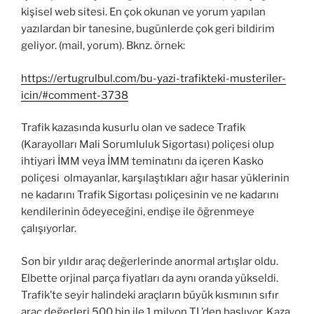
kişisel web sitesi. En çok okunan ve yorum yapılan
yazılardan bir tanesine, bugünlerde çok geri bildirim
geliyor. (mail, yorum). Bknz. örnek:
https://ertugrulbul.com/bu-yazi-trafikteki-musteriler-
icin/#comment-3738
Trafik kazasında kusurlu olan ve sadece Trafik
(Karayolları Mali Sorumluluk Sigortası) poliçesi olup
ihtiyari İMM veya İMM teminatını da içeren Kasko
poliçesi olmayanlar, karşılaştıkları ağır hasar yüklerinin
ne kadarını Trafik Sigortası poliçesinin ve ne kadarını
kendilerinin ödeyeceğini, endişe ile öğrenmeye
çalışıyorlar.
Son bir yıldır araç değerlerinde anormal artışlar oldu.
Elbette orjinal parça fiyatları da aynı oranda yükseldi.
Trafik’te seyir halindeki araçların büyük kısmının sıfır
araç değerleri 500 bin ile 1 milyon TL’den başlıyor. Kaza