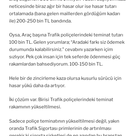
neticesinde biraz ağır bir hasar olur ise hasar tutarı
ortalamada (bana gelen maillerden gördüğüm kadarı
ile) 200-250 bin TL bandında.
Oysa, Araç başına Trafik poliçelerindeki teminat tutarı
100 bin TL. Gelen yorumlara; “Aradaki farkı siz ödemek
durumunda kalabilirsiniz.” cevabını yazarken içim
sızlıyor. Pek çok insan için tek seferde ödenmesi güç
rakamlardan bahsediyorum. 100-150 bin TL.
Hele bir de zincirleme kaza olursa kusurlu sürücü için
hasar yükü daha da artıyor.
İki çözüm var. Birisi Trafik poliçelerindeki teminat
rakamının yükseltilmesi.
Sadece poliçe teminatının yükseltilmesi değil, yakın
oranda Trafik Sigortası primlerinin de artırılması
gerekir ki sigorta şirketleri de en azından bu branştan