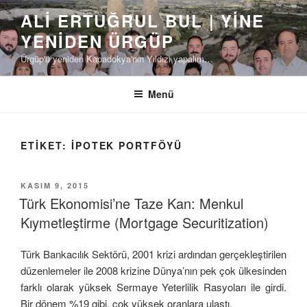
İçeriğe
ALI ERTUĞRUL BUL | YINE
geç
YENIDEN ÜRGÜP
Ürgüp'ü yeniden Kapadokya'nın Yıldızı yapalım…
Menü
ETIKET:
IPOTEK PORTFÖYÜ
YAYIM
KASIM 9, 2015
TARIHI
Türk Ekonomisi’ne Taze Kan: Menkul
Kıymetleştirme (Mortgage Securitization)
Türk Bankacılık Sektörü, 2001 krizi ardından gerçekleştirilen
düzenlemeler ile 2008 krizine Dünya’nın pek çok ülkesinden
farklı olarak yüksek Sermaye Yeterlilik Rasyoları ile girdi.
Bir dönem %19 gibi, çok yüksek oranlara ulaştı.