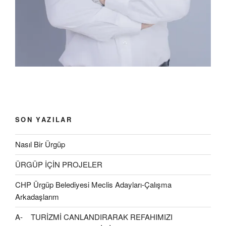
d
ı
a
l
ı
e
r
ç
ı
r
a
)
ı
r
)
ç
l
)
ı
ı
l
r
ı
)
r
)
SON YAZILAR
Nasıl Bir Ürgüp
ÜRGÜP İÇİN PROJELER
CHP Ürgüp Belediyesi Meclis Adayları-Çalışma
Arkadaşlarım
A- TURİZMİ CANLANDIRARAK REFAHIMIZI