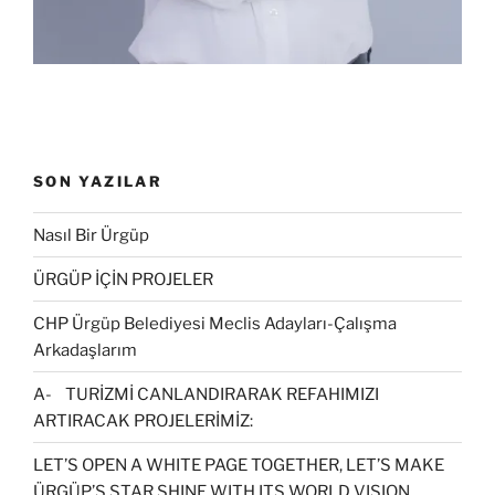
ı
)
r
)
SON YAZILAR
Nasıl Bir Ürgüp
ÜRGÜP İÇİN PROJELER
CHP Ürgüp Belediyesi Meclis Adayları-Çalışma
Arkadaşlarım
A- TURİZMİ CANLANDIRARAK REFAHIMIZI
ARTIRACAK PROJELERİMİZ:
LET’S OPEN A WHITE PAGE TOGETHER, LET’S MAKE
ÜRGÜP’S STAR SHINE WITH ITS WORLD VISION.