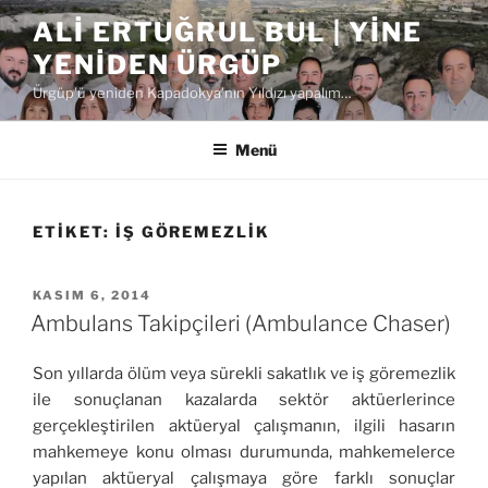
İçeriğe
ALI ERTUĞRUL BUL | YINE
geç
YENIDEN ÜRGÜP
Ürgüp'ü yeniden Kapadokya'nın Yıldızı yapalım…
Menü
ETIKET:
IŞ GÖREMEZLIK
YAYIM
KASIM 6, 2014
TARIHI
Ambulans Takipçileri (Ambulance Chaser)
Son yıllarda ölüm veya sürekli sakatlık ve iş göremezlik
ile sonuçlanan kazalarda sektör aktüerlerince
gerçekleştirilen aktüeryal çalışmanın, ilgili hasarın
mahkemeye konu olması durumunda, mahkemelerce
yapılan aktüeryal çalışmaya göre farklı sonuçlar