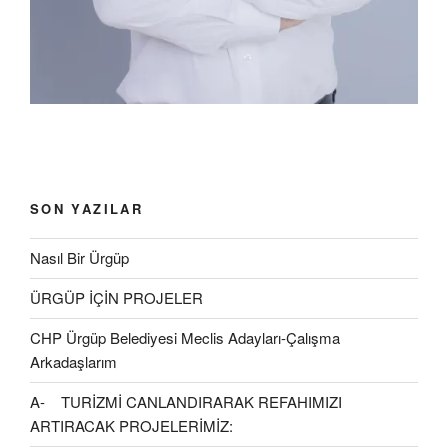
ç
l
)
ı
ı
l
r
ı
)
r
)
SON YAZILAR
Nasıl Bir Ürgüp
ÜRGÜP İÇİN PROJELER
CHP Ürgüp Belediyesi Meclis Adayları-Çalışma
Arkadaşlarım
A- TURİZMİ CANLANDIRARAK REFAHIMIZI
ARTIRACAK PROJELERİMİZ: