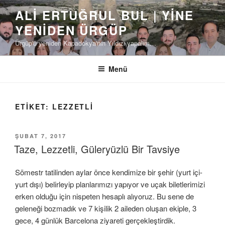
İçeriğe
ALI ERTUĞRUL BUL | YINE
geç
YENIDEN ÜRGÜP
Ürgüp'ü yeniden Kapadokya'nın Yıldızı yapalım…
Menü
ETIKET:
LEZZETLI
YAYIM
ŞUBAT 7, 2017
TARIHI
Taze, Lezzetli, Güleryüzlü Bir Tavsiye
Sömestr tatilinden aylar önce kendimize bir şehir (yurt içi-
yurt dışı) belirleyip planlarımızı yapıyor ve uçak biletlerimizi
erken olduğu için nispeten hesaplı alıyoruz. Bu sene de
geleneği bozmadık ve 7 kişilik 2 aileden oluşan ekiple, 3
gece, 4 günlük Barcelona ziyareti gerçekleştirdik.