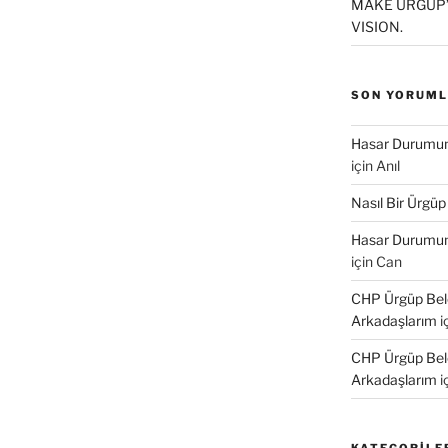
MAKE ÜRGÜP’
VISION.
SON YORUM
Hasar Durumund
için
Anıl
Nasıl Bir Ürgüp
Hasar Durumund
için
Can
CHP Ürgüp Bele
Arkadaşlarım
i
CHP Ürgüp Bele
Arkadaşlarım
i