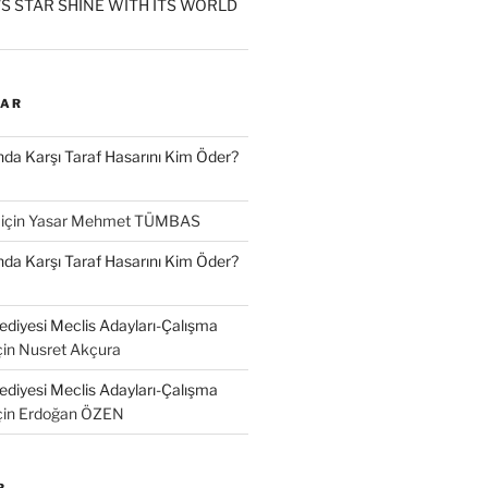
S STAR SHINE WITH ITS WORLD
LAR
a Karşı Taraf Hasarını Kim Öder?
için
Yasar Mehmet TÜMBAS
a Karşı Taraf Hasarını Kim Öder?
diyesi Meclis Adayları-Çalışma
çin
Nusret Akçura
diyesi Meclis Adayları-Çalışma
çin
Erdoğan ÖZEN