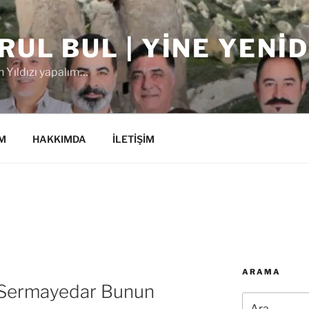
RUL BUL | YINE YENI
 Yıldızı yapalım…
M
HAKKIMDA
İLETİŞİM
ARAMA
n Sermayedar Bunun
Ara: