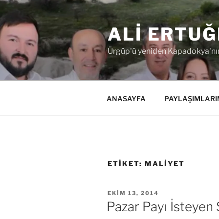
İçeriğe
geç
ALI ERTUĞ
Ürgüp'ü yeniden Kapadokya'nın
ANASAYFA
PAYLAŞIMLARI
ETIKET:
MALIYET
YAYIM
EKIM 13, 2014
TARIHI
Pazar Payı İsteye