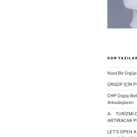
ç
n
t
k
a
y
n
(
Y
e
n
SON YAZILA
p
e
n
Nasıl Bir Ürgüp
c
e
r
ÜRGÜP İÇİN 
e
d
CHP Ürgüp Bele
e
a
Arkadaşlarım
ç
A- TURİZMİ 
r
ARTIRACAK P
)
LET’S OPEN A