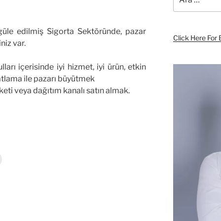
egüle edilmiş Sigorta Sektöründe, pazar
Click Here For 
niz var.
ları içerisinde iyi hizmet, iyi ürün, etkin
yatlama ile pazarı büyütmek
keti veya dağıtım kanalı satın almak.
r
Y
a
z
d
r
m
a
k