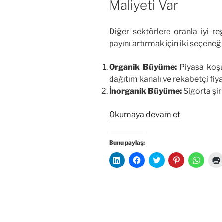
Maliyeti Var
Diğer sektörlere oranla iyi r
payını artırmak için iki seçeneği
Organik Büyüme:
Piyasa koşul
dağıtım kanalı ve rekabetçi fi
İnorganik Büyüme:
Sigorta şir
“Pazar
Okumaya devam et
Payı
İsteyen
Bunu paylaş:
Sermayeda
L
F
T
P
W
Bunun
i
a
w
i
h
n
c
i
n
a
Maliyeti
k
e
t
t
t
e
b
t
e
s
ı
Var”
d
o
e
r
A
l
o
r
e
p
n
k
ü
s
p
ü
'
z
t
'
z
t
e
'
t
i