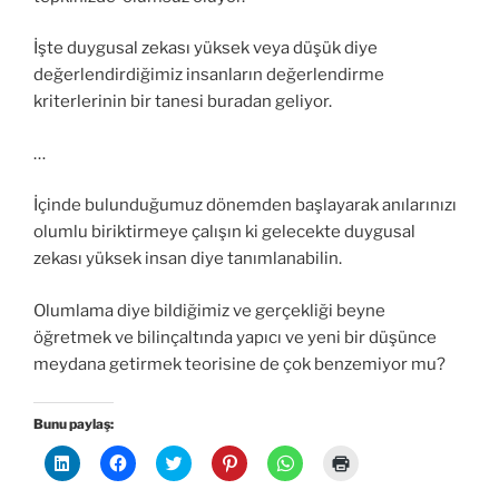
İşte duygusal zekası yüksek veya düşük diye
değerlendirdiğimiz insanların değerlendirme
kriterlerinin bir tanesi buradan geliyor.
…
İçinde bulunduğumuz dönemden başlayarak anılarınızı
olumlu biriktirmeye çalışın ki gelecekte duygusal
zekası yüksek insan diye tanımlanabilin.
Olumlama diye bildiğimiz ve gerçekliği beyne
öğretmek ve bilinçaltında yapıcı ve yeni bir düşünce
meydana getirmek teorisine de çok benzemiyor mu?
Bunu paylaş:
L
F
T
P
W
Y
i
a
w
i
h
a
n
c
i
n
a
z