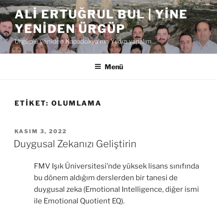
İçeriğe
ALI ERTUĞRUL BUL | YINE
geç
YENIDEN ÜRGÜP
Ürgüp'ü yeniden Kapadokya'nın Yıldızı yapalım…
Menü
ETIKET:
OLUMLAMA
YAYIM
KASIM 3, 2022
TARIHI
Duygusal Zekanızı Geliştirin
FMV Işık Üniversitesi’nde yüksek lisans sınıfında
bu dönem aldığım derslerden bir tanesi de
duygusal zeka (Emotional Intelligence, diğer ismi
ile Emotional Quotient EQ).