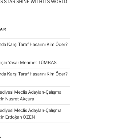
S STAR SHINE WITH ITS WORLD
LAR
a Karşı Taraf Hasarını Kim Öder?
için
Yasar Mehmet TÜMBAS
a Karşı Taraf Hasarını Kim Öder?
diyesi Meclis Adayları-Çalışma
çin
Nusret Akçura
diyesi Meclis Adayları-Çalışma
çin
Erdoğan ÖZEN
R