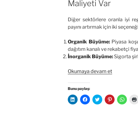
Maliyeti Var
Diğer sektörlere oranla iyi r
payını artırmak için iki seçeneği
Organik Büyüme:
Piyasa koşul
dağıtım kanalı ve rekabetçi fi
İnorganik Büyüme:
Sigorta şir
“Pazar
Okumaya devam et
Payı
İsteyen
Bunu paylaş:
Sermayeda
L
F
T
P
W
Bunun
i
a
w
i
h
n
c
i
n
a
Maliyeti
k
e
t
t
t
e
b
t
e
s
ı
Var”
d
o
e
r
A
l
o
r
e
p
n
k
ü
s
p
ü
'
z
t
'
z
t
e
'
t
i