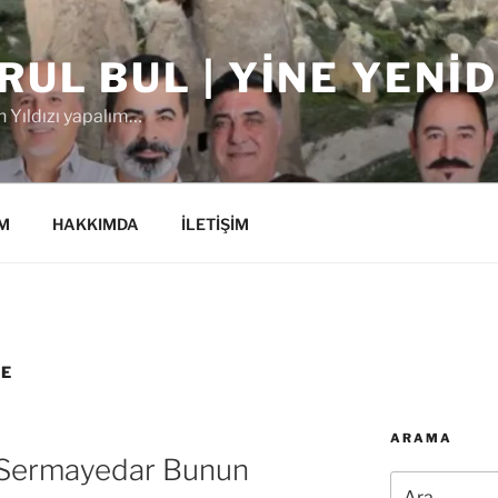
RUL BUL | YINE YENI
 Yıldızı yapalım…
M
HAKKIMDA
İLETİŞİM
ME
ARAMA
n Sermayedar Bunun
Ara: