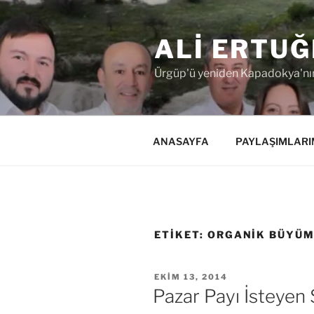
İçeriğe
geç
ALI ERTUĞ
Ürgüp'ü yeniden Kapadokya'nın
ANASAYFA
PAYLAŞIMLARI
ETIKET:
ORGANIK BÜYÜ
YAYIM
EKIM 13, 2014
TARIHI
Pazar Payı İsteye