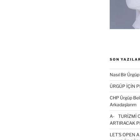
ç
n
t
k
a
y
n
(
Y
e
n
SON YAZILA
p
e
n
Nasıl Bir Ürgüp
c
e
r
ÜRGÜP İÇİN 
e
d
CHP Ürgüp Bele
e
a
Arkadaşlarım
ç
A- TURİZMİ 
r
ARTIRACAK P
)
LET’S OPEN A