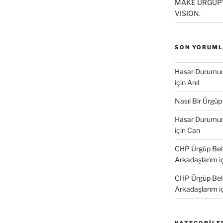
MAKE ÜRGÜP’
VISION.
SON YORUM
Hasar Durumund
için
Anıl
Nasıl Bir Ürgüp
Hasar Durumund
için
Can
CHP Ürgüp Bele
Arkadaşlarım
i
CHP Ürgüp Bele
Arkadaşlarım
i
KATEGORILE