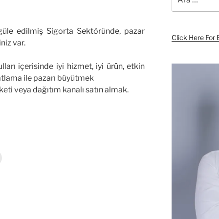
egüle edilmiş Sigorta Sektöründe, pazar
Click Here For 
niz var.
ları içerisinde iyi hizmet, iyi ürün, etkin
yatlama ile pazarı büyütmek
keti veya dağıtım kanalı satın almak.
r
Y
a
z
d
r
m
a
k