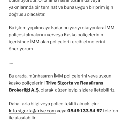
bulunuyordur. Ortalama hasar tutarında veya
yakınlarında bir teminat ve buna uygun bir prim işin
doğrusu olacaktır.
Bu işlem yapılıncaya kadar bu yazıyı okuyanlara İMM
poliçesi almalarını ve/veya Kasko poliçelerinin
içerisinde İMM olan poliçeleri tercih etmelerini
öneriyorum.
….
Bu arada, münhasıran İMM poliçelerini veya uygun
kasko poliçelerini
Trive Sigorta ve Reasürans
Brokerliği A.Ş.
olarak düzenleyip, sizlere iletebiliriz.
Daha fazla bilgi veya police teklifi almak için:
Info.sigorta@trive.com
veya
0549 133 84 97
telefon
ile ulaşılabilir.