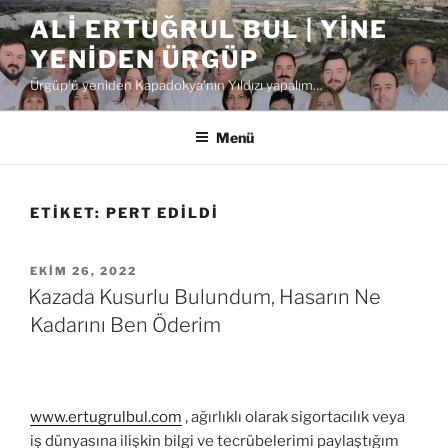
İçeriğe
ALI ERTUĞRUL BUL | YINE
geç
YENIDEN ÜRGÜP
Ürgüp'ü yeniden Kapadokya'nın Yıldızı yapalım…
Menü
ETIKET:
PERT EDILDI
YAYIM
EKIM 26, 2022
TARIHI
Kazada Kusurlu Bulundum, Hasarın Ne
Kadarını Ben Öderim
www.ertugrulbul.com
, ağırlıklı olarak sigortacılık veya
iş dünyasına ilişkin bilgi ve tecrübelerimi paylaştığım