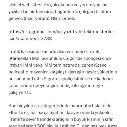
kişisel web sitesi. En çok okunan ve yorum yapılan
yazılardan bir tanesine, bugünlerde çok geri bildirim
geliyor. (mail, yorum). Bknz. örnek:
https://ertugrulbul.com/bu-yazi-trafikteki-musteriler-
icin/#comment-3738
Trafik kazasında kusurlu olan ve sadece Trafik
(Karayolları Mali Sorumluluk Sigortası) poliçesi olup
ihtiyari İMM veya İMM teminatını da içeren Kasko
poliçesi olmayanlar, karşılaştıkları ağır hasar yüklerinin
ne kadarını Trafik Sigortası poliçesinin ve ne kadarını
kendilerinin ödeyeceğini, endişe ile öğrenmeye
çalışıyorlar.
Son bir yıldır araç değerlerinde anormal artışlar oldu.
Elbette orjinal parça fiyatları da aynı oranda yükseldi.
Trafik’te seyir halindeki araçların büyük kısmının sıfır
araç değerleri 500 bin ile 1 milyon TL’den başlıyor. Kaza