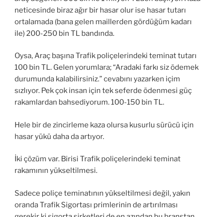
neticesinde biraz ağır bir hasar olur ise hasar tutarı
ortalamada (bana gelen maillerden gördüğüm kadarı
ile) 200-250 bin TL bandında.
Oysa, Araç başına Trafik poliçelerindeki teminat tutarı
100 bin TL. Gelen yorumlara; “Aradaki farkı siz ödemek
durumunda kalabilirsiniz.” cevabını yazarken içim
sızlıyor. Pek çok insan için tek seferde ödenmesi güç
rakamlardan bahsediyorum. 100-150 bin TL.
Hele bir de zincirleme kaza olursa kusurlu sürücü için
hasar yükü daha da artıyor.
İki çözüm var. Birisi Trafik poliçelerindeki teminat
rakamının yükseltilmesi.
Sadece poliçe teminatının yükseltilmesi değil, yakın
oranda Trafik Sigortası primlerinin de artırılması
gerekir ki sigorta şirketleri de en azından bu branştan