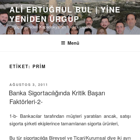
İçeriğe
ALI ERTUĞRUL BUL | YINE
geç
YENIDEN ÜRGÜP
Ürgüp'ü yeniden Kapadokya'nın Yıldızı yapalım…
Menü
ETIKET:
PRIM
YAYIM
AĞUSTOS 3, 2011
TARIHI
Banka Sigortacılığında Kritik Başarı
Faktörleri-2-
1-b- Bankacılar tarafından müşteri yaratılan ancak, satışı
sigorta şirketi ekiplerince tamamlanan sigorta ürünleri,
Bu tür sigortacılığa Bireysel ve Ticari/Kurumsal diye iki ayrı