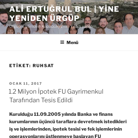
İçeriğe
ALI ERTUĞRUL BUL | YINE
geç
YENIDEN ÜRGÜP
Ürgüp'ü yeniden Kapadokya'nın Yıldızı yapalım…
Menü
ETIKET:
RUHSAT
YAYIM
OCAK 11, 2017
TARIHI
1.2 Milyon İpotek FU Gayrimenkul
Tarafından Tesis Edildi
Kurulduğu 11.09.2005 yılında Banka ve finans
kurumlarının üçüncü taraflara devretmek istedikleri
iş ve işlemlerinden, ipotek tesisi ve fek işlemlerinin
operasyonlarını üstlenmeye başlayan FU