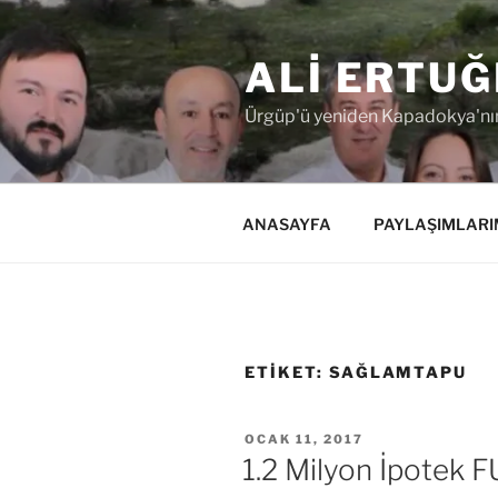
İçeriğe
geç
ALI ERTUĞ
Ürgüp'ü yeniden Kapadokya'nın
ANASAYFA
PAYLAŞIMLARI
ETIKET:
SAĞLAMTAPU
YAYIM
OCAK 11, 2017
TARIHI
1.2 Milyon İpotek 