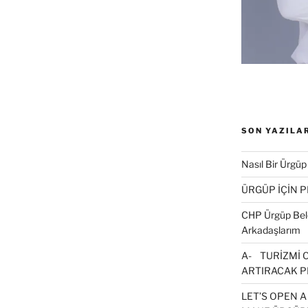
n
t
k
a
y
n
(
Y
e
n
p
SON YAZILA
e
n
c
e
Nasıl Bir Ürgüp
r
e
ÜRGÜP İÇİN 
d
e
a
CHP Ürgüp Bele
ç
Arkadaşlarım
r
A- TURİZMİ 
)
ARTIRACAK P
LET’S OPEN A