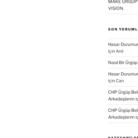
MAKE ÜRGÜP’
VISION.
SON YORUM
Hasar Durumund
için
Anıl
Nasıl Bir Ürgüp
Hasar Durumund
için
Can
CHP Ürgüp Bele
Arkadaşlarım
i
CHP Ürgüp Bele
Arkadaşlarım
i
KATEGORILE