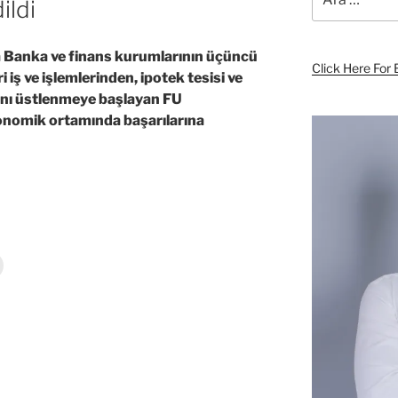
ildi
 Banka ve finans kurumlarının üçüncü
Click Here For 
 iş ve işlemlerinden, ipotek tesisi ve
rını üstlenmeye başlayan FU
onomik ortamında başarılarına
Y
ul
a
z
d
r
m
a
k
ç