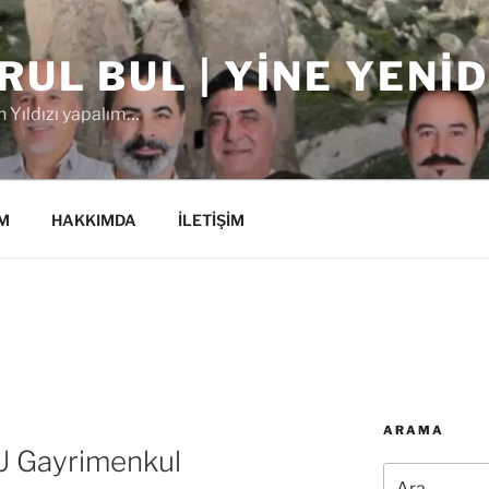
RUL BUL | YINE YENI
 Yıldızı yapalım…
M
HAKKIMDA
İLETİŞİM
ARAMA
FU Gayrimenkul
Ara: