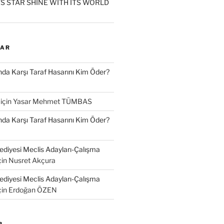
S STAR SHINE WITH ITS WORLD
LAR
a Karşı Taraf Hasarını Kim Öder?
için
Yasar Mehmet TÜMBAS
a Karşı Taraf Hasarını Kim Öder?
diyesi Meclis Adayları-Çalışma
çin
Nusret Akçura
diyesi Meclis Adayları-Çalışma
çin
Erdoğan ÖZEN
R