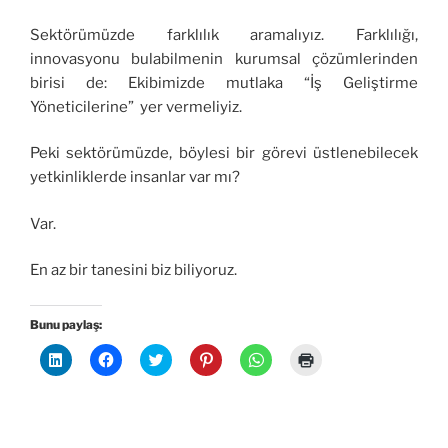
Sektörümüzde farklılık aramalıyız. Farklılığı,
innovasyonu bulabilmenin kurumsal çözümlerinden
birisi de: Ekibimizde mutlaka “İş Geliştirme
Yöneticilerine” yer vermeliyiz.
Peki sektörümüzde, böylesi bir görevi üstlenebilecek
yetkinliklerde insanlar var mı?
Var.
En az bir tanesini biz biliyoruz.
Bunu paylaş:
L
F
T
P
W
Y
i
a
w
i
h
a
n
c
i
n
a
z
k
e
t
t
t
d
e
b
t
e
s
ı
d
o
e
r
A
r
l
o
r
e
p
m
n
k
ü
s
p
a