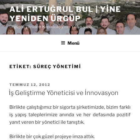
İçeriğe
ALI ERTUĞRUL BUL | YINE
geç
YENIDEN ÜRGÜP
Ürgüp'ü yeniden Kapadokya'nın Yıldızı yapalım…
Menü
ETIKET:
SÜREÇ YÖNETIMI
YAYIM
TEMMUZ 12, 2012
TARIHI
İş Geliştirme Yöneticisi ve İnnovasyon
Birlikte çalıştığımız bir sigorta şirketimizde, bizim farklı
iş yapış taleplerimize anında ve her defasında pozitif
yanıt veren bir yönetici ile tanıştık.
Birlikte bir çok güzel projeye imza attık.