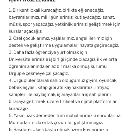
1.
Bir kent lokali kuracağız, birlikte eğleneceğiz,
bayramlarımızı, milli günlerimizi kutlayacağız, sanat,
müzik, spor yapacağız, yetkinliklerimizi geliştirmek için
kurslar açacağız.
2.
Özel çocuklarımız, yaşlılarımız, engellilerimiz için
destek ve geliştirme uygulamaları hayata geçireceğiz.
3.
Daha fazla öğrenciye yur
t olmak için
Üniversitelerimizle işbirliği içinde olacağız, ilk ve orta
öğrenim alanında en az bir marka olmuş kurumu
Ürgüp’e çekmeye çalışacağız.
4.
Ürgüplüler olarak sahip olduğumuz giyim, oyuncak,
bebek eşyası, kitap gibi atıl kaynaklarımızı, ihtiyaç
sahipleri ile paylaşmak, iş arayanlarla iş sahiplerini
biraraya getirmek üzere fiziksel ve dijital platformlar
kuracağız.
5.
Yakın uzak demeden tüm mahallerimizin sorunlarına
Muhtarlarımızla ortak çözümler geliştireceğiz.
6.
Başdere, Ulaşlı başta olmak üzere köylerimizin