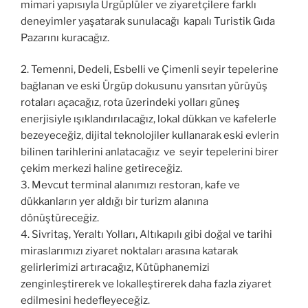
mimari yapısıyla Ürgüplüler ve ziyaretçilere farklı
deneyimler yaşatarak sunulacağı kapalı Turistik Gıda
Pazarını
kuracağız.
2.
Temenni, Dedeli,
Esbelli
ve Çimenli seyir tepelerine
bağlanan
ve
eski Ürgüp dokusunu yansıtan yürüyüş
rotaları açacağız, rota üzerindeki yolları güneş
enerjisiyle ışıklandırılacağız, lokal dükkan ve kafelerle
bezeyeceğiz, dijital teknolojiler kullanarak eski evlerin
bilinen tarihlerini anlatacağız ve seyir tepelerini birer
çekim merkezi haline getireceğiz.
3.
Mevcut terminal alanımızı restoran, kafe ve
dükkanların yer aldığı bir turizm alanına
dönüştüreceğiz.
4.
Sivritaş, Yeraltı Yolları, Altıkapılı gibi doğal ve tarihi
miraslarımızı ziyaret noktaları arasına katarak
gelirlerimizi artıracağız, Kütüphanemizi
zenginleştirerek ve lokalleştirerek daha fazla ziyaret
edilmesini hedefleyeceğiz.