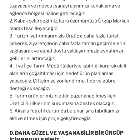
taşıyacak ve mevcut sanayi alanımızı konaklama ve
eğlence bölgesi haline getireceğiz.
2.
Kabak çekirdeğimiz, kuru üzümümüzü Ürgüp Markalı
olarak tescilleyeceğiz.
3.
Turizm yatırımlarımızla Ürgüp’e daha fazla turist
çekerek, ziyaretçilerin daha fazla zaman geçirmelerini
sağlayarak ve esnaf dostu yaklaşımımızla esnafımzın
gelirlerini artıracağız.
4.
İl ve İlçe Tarım Müdürlükleriyle işbirliği kurarak ekili
alanların ç
oğaltılması için hedef ürün planlaması
yapacağız. Çiftçimize yönlendirme, fide ve gübre
desteği sunacağız.
5.
Tarım ürünlerimizin etkin pazarlanabilmesi için
Üretici Birliklerinin kurulmasına destek olacağız.
6.
Aksalur’da atıl durumda bulunan şıra fabrikamızı
aktive etmek için proje geliştireceğiz.
D. DAHA GÜZEL VE YAŞANABİLİR BİR ÜRGÜP
İÇİN PROJELERİMİZ