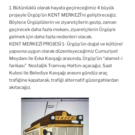
1.
Bütünlüklü olarak hayata geçireceğimiz 4 büyük
projeyle Ürgüp’ün
KENT MERKEZİ’
ni geliştireceğiz.
Böylece Ürgüplülerin ve ziyaretçilerin gezip, zaman
geçirecek daha fazla mekanı, ziyaretçilerin Ürgüp’e
gelmek için daha fazla nedenleri olacak.
KENT MERKEZİ PROJESİ 1-
Ürgüp
’ün doğal ve kültürel
yapısına uygun olarak
düzenleyeceğimiz
Cumuriyet
Meydanı
ile
Evka Kavşağı arasında,
Ürgüp’ün “alamet-i
farikası” Nostaljik Tramvay Hattını
açacağız.
Saat
Kulesi ile Belediye
K
avşağı arasını gündüz
araç
trafiğ
ine kapatarak,
trafiği alternatif güzergahlardan
akıtacağız.