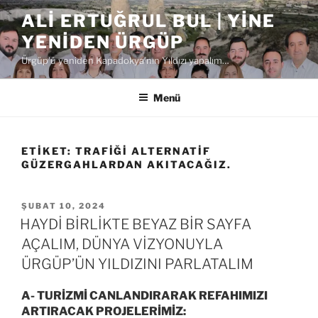
İçeriğe
ALI ERTUĞRUL BUL | YINE
geç
YENIDEN ÜRGÜP
Ürgüp'ü yeniden Kapadokya'nın Yıldızı yapalım…
Menü
ETIKET:
TRAFIĞI ALTERNATIF
GÜZERGAHLARDAN AKITACAĞIZ.
YAYIM
ŞUBAT 10, 2024
TARIHI
HAYDİ BİRLİKTE BEYAZ BİR SAYFA
AÇALIM, DÜNYA VİZYONUYLA
ÜRGÜP’ÜN YILDIZINI PARLATALIM
A-
TURİZMİ CANLANDIRARAK REFAHIMIZI
ARTIRACAK PROJELERİMİZ: