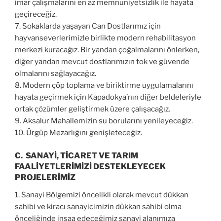
imar çalışmalarını en az memnuniyetsizlik ile hayata
geçireceğiz.
7.
Sokaklarda yaşayan Can Dostlarımız için
hayvanseverlerimizle birlikte modern rehabilitasyon
merkezi kuracağız. Bir yandan çoğalmalarını önlerken,
diğer yandan mevcut dostlarımızın tok ve güvende
olmalarını sağlayacağız.
8.
Modern çöp toplama ve biriktirme uygulamalarını
hayata geçirmek için Kapadokya’nın diğer beldeleriyle
ortak çözümler geliştirmek üzere çalışacağız.
9.
Aksalur Mahallemizin su borularını yenileyeceğiz.
10.
Ürgüp Mezarlığını genişleteceğiz.
C. SANAYİ, TİCARET VE TARIM
FAALİYETLERİMİZİ DESTEKLEYECEK
PROJELERİMİZ
1.
Sanayi Bölgemizi öncelikli olarak mevcut dükkan
sahibi ve kiracı sanayicimizin dükkan sahibi olma
önceliğinde inşaa edeceğimiz sanayi alanımıza