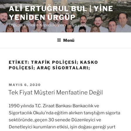
İçeriğe
ALI ERTUĞRUL BUL | YINE
geç
YENIDEN ÜRGÜP
Ürgüp'ü yeniden Kapadokya'nın Yıldızı yapalım…
Menü
ETIKET:
TRAFIK POLIÇESI; KASKO
POLIÇESI; ARAÇ SIGORTALARI;
YAYIM
MAYIS 6, 2020
TARIHI
Tek Fiyat Müşteri Menfaatine Değil
1990 yılında T.C. Ziraat Bankası Bankacılık ve
Sigortacılık Okulu’nda eğitim alırken tanıştığım sigorta
sektöründe, geçen 30 senede Düzenleyici ve
Denetleyici kurumların etkisi, işin doğası gereği yurt