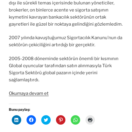
dışı ile sürekli temas içerisinde bulunan yöneticiler,
brokerler, on binlerce acente ve sigorta satışının
kıymetini kavrayan bankacılık sektörünün ortak
gayretleri ile güzel bir noktaya gelindiğini gözlemledim.
2007 yılında kavuştuğumuz Sigortacılık Kanunu’nun da
sektörün çekiciliğini artırdığı bir gerçektir.
2005-2008 döneminde sektörün önemli bir kısmının
Global oyuncular tarafından satın alınmasıyla Türk
Sigorta Sektörü global pazarın içinde yerini
sağlamlaştırdı.
“Tek
Okumaya devam et
Fiyat
Müşteri
Bunu paylaş:
Menfaatine
L
F
T
P
W
Y
Değil”
i
a
w
i
h
a
n
c
i
n
a
z
k
e
t
t
t
d