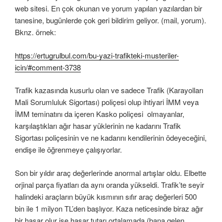
web sitesi. En çok okunan ve yorum yapılan yazılardan bir
tanesine, bugünlerde çok geri bildirim geliyor. (mail, yorum).
Bknz. örnek:
https://ertugrulbul.com/bu-yazi-trafikteki-musteriler-
icin/#comment-3738
Trafik kazasında kusurlu olan ve sadece Trafik (Karayolları
Mali Sorumluluk Sigortası) poliçesi olup ihtiyari İMM veya
İMM teminatını da içeren Kasko poliçesi olmayanlar,
karşılaştıkları ağır hasar yüklerinin ne kadarını Trafik
Sigortası poliçesinin ve ne kadarını kendilerinin ödeyeceğini,
endişe ile öğrenmeye çalışıyorlar.
Son bir yıldır araç değerlerinde anormal artışlar oldu. Elbette
orjinal parça fiyatları da aynı oranda yükseldi. Trafik’te seyir
halindeki araçların büyük kısmının sıfır araç değerleri 500
bin ile 1 milyon TL’den başlıyor. Kaza neticesinde biraz ağır
bir hasar olur ise hasar tutarı ortalamada (bana gelen