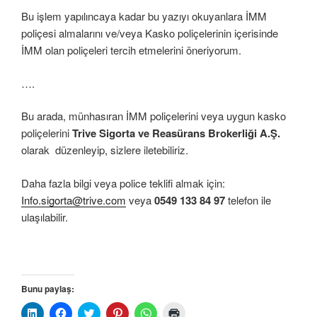
Bu işlem yapılıncaya kadar bu yazıyı okuyanlara İMM
poliçesi almalarını ve/veya Kasko poliçelerinin içerisinde
İMM olan poliçeleri tercih etmelerini öneriyorum.
….
Bu arada, münhasıran İMM poliçelerini veya uygun kasko
poliçelerini
Trive Sigorta ve Reasürans Brokerliği A.Ş.
olarak düzenleyip, sizlere iletebiliriz.
Daha fazla bilgi veya police teklifi almak için:
Info.sigorta@trive.com
veya
0549 133 84 97
telefon ile
ulaşılabilir.
Bunu paylaş:
L
F
T
P
W
Y