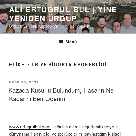
İçeriğe
ALI ERTUĞRUL BUL | YINE
geç
YENIDEN ÜRGÜP
Ürgüp'ü yeniden Kapadokya'nın Yıldızı yapalım…
Menü
ETIKET:
TRIVE SIGORTA BROKERLIĞI
YAYIM
EKIM 26, 2022
TARIHI
Kazada Kusurlu Bulundum, Hasarın Ne
Kadarını Ben Öderim
www.ertugrulbul.com
, ağırlıklı olarak sigortacılık veya iş
dünyasına ilişkin bilgi ve tecrübelerimi paylaştığım kişisel