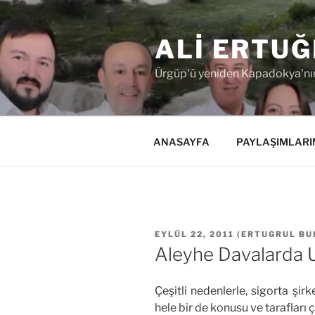
İçeriğe
geç
ALI ERTUĞ
Ürgüp'ü yeniden Kapadokya'nın
ANASAYFA
PAYLAŞIMLARI
YAYIM
EYLÜL 22, 2011
(
ERTUGRUL BU
TARIHI
Aleyhe Davalarda 
Çeşitli nedenlerle, sigorta şir
hele bir de konusu ve tarafları ç