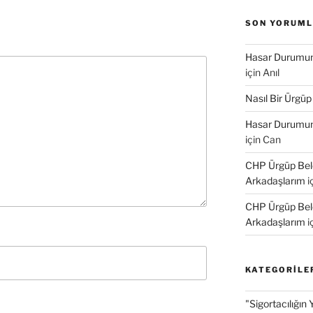
p
SON YORUM
e
n
c
e
Hasar Durumund
r
e
için
Anıl
d
e
a
Nasıl Bir Ürgüp
ç
Hasar Durumund
için
Can
r
)
CHP Ürgüp Bele
Arkadaşlarım
i
CHP Ürgüp Bele
Arkadaşlarım
i
KATEGORILE
"Sigortacılığın 