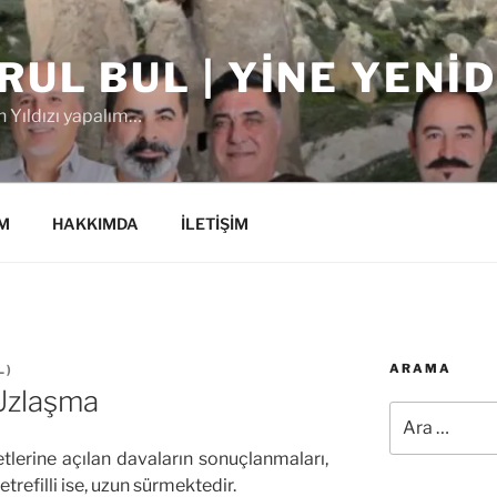
RUL BUL | YINE YENI
 Yıldızı yapalım…
M
HAKKIMDA
İLETİŞİM
ARAMA
L
)
Uzlaşma
Ara:
ketlerine açılan davaların sonuçlanmaları,
etrefilli ise, uzun sürmektedir.