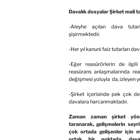
Davalık dosyalar Şirket mali t
-Aleyhe açılan dava tutarl
şişirmektedir.
-Her yıl kanuni faiz tutarları d
-Eğer reasürörlerin de ilgil
reasürans anlaşmalarında reasü
değişmesi yoluyla da, izleyen yı
-Şirket içerisinde pek çok d
davalara harcanmaktadır.
Zaman zaman şirket yöneti
taranarak, gelişmelerin seyri
çok ortada gelişenler için m
ortak bir noktada, dava