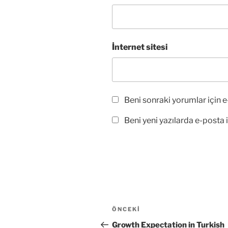
İnternet sitesi
Beni sonraki yorumlar için e-
Beni yeni yazılarda e-posta il
Yazı
Önceki
ÖNCEKI
gezinmesi
Yazı
Growth Expectation in Turkish