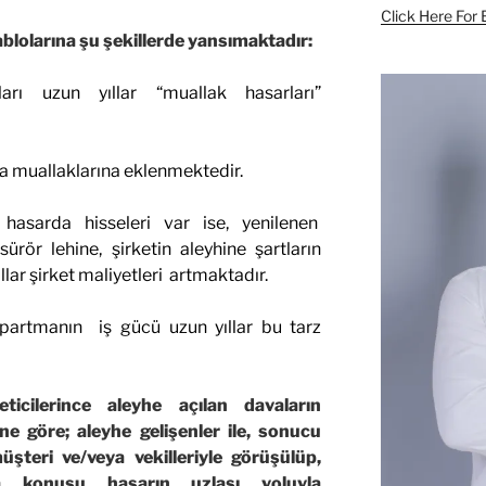
Click Here For 
ablolarına şu şekillerde yansımaktadır:
arı uzun yıllar “muallak hasarları”
ava muallaklarına eklenmektedir.
i hasarda hisseleri var ise, yenilenen
rör lehine, şirketin aleyhine şartların
llar şirket maliyetleri artmaktadır.
epartmanın iş gücü uzun yıllar bu tarz
cilerince aleyhe açılan davaların
ne göre; aleyhe gelişenler ile, sonucu
üşteri ve/veya vekilleriyle görüşülüp,
 konusu hasarın uzlaşı yoluyla