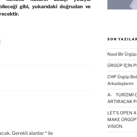
bileceği gibi, yukarıdaki doğrudan ve
recektir.
SON YAZILA
Y
a
z
d
Nasıl Bir Ürgüp
r
m
ÜRGÜP İÇİN 
a
k
CHP Ürgüp Bele
ç
Arkadaşlarım
n
t
A- TURİZMİ 
k
ARTIRACAK P
a
y
LET’S OPEN A
MAKE ÜRGÜP’
n
(
VISION.
Y
e
acak.
Gerekli alanlar
*
ile
n