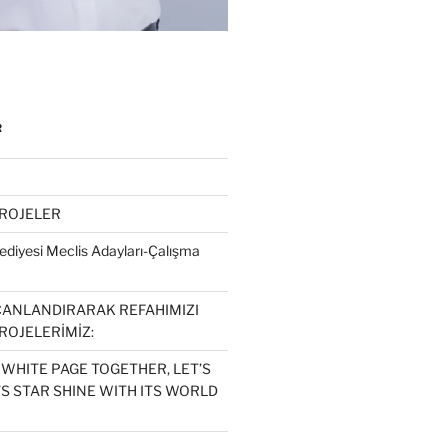
R
PROJELER
diyesi Meclis Adayları-Çalışma
CANLANDIRARAK REFAHIMIZI
ROJELERİMİZ:
 WHITE PAGE TOGETHER, LET’S
S STAR SHINE WITH ITS WORLD