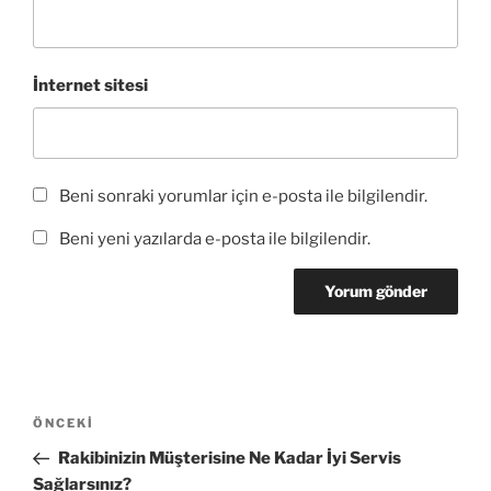
ı
ı
l
r
ı
)
r
)
İnternet sitesi
Beni sonraki yorumlar için e-posta ile bilgilendir.
Beni yeni yazılarda e-posta ile bilgilendir.
Yazı
Önceki
ÖNCEKI
gezinmesi
Yazı
Rakibinizin Müşterisine Ne Kadar İyi Servis
Sağlarsınız?