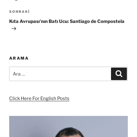
Sonraki
SONRAKI
Yazı
Kıta Avrupası’nın Batı Ucu: Santiago de Compostela
ARAMA
Ara:
Ara
Click Here For English Posts