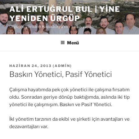
İçeriğe
ALI ERTUĞRUL BUL | YINE
geç
YENIDEN ÜRGÜP
Ürgüp'ü yeniden Kapadokya'nın Yıldızı yapalım…
Menü
YAYIM
HAZIRAN 24, 2013
(
ADMIN
)
TARIHI
Baskın Yönetici, Pasif Yönetici
Çalışma hayatımda pek çok yönetici ile çalışma fırsatım
oldu. Sonradan geriye dönüp baktığımda, aslında iki tip
yönetici ile çalışmışım. Baskın ve Pasif Yönetici.
İkl yönetim tarzının da ekibi ve şirketi için avantajları ve
dezavantajları var.