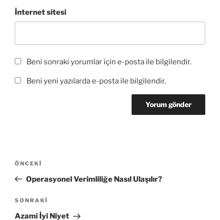
İnternet sitesi
Beni sonraki yorumlar için e-posta ile bilgilendir.
Beni yeni yazılarda e-posta ile bilgilendir.
Yazı
Önceki
ÖNCEKI
gezinmesi
Yazı
Operasyonel Verimliliğe Nasıl Ulaşılır?
Sonraki
SONRAKI
Yazı
Azami İyi Niyet