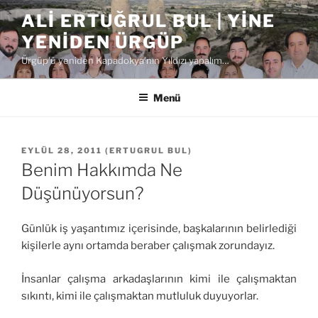
İçeriğe
ALI ERTUĞRUL BUL | YINE
geç
YENIDEN ÜRGÜP
Ürgüp'ü yeniden Kapadokya'nın Yıldızı yapalım…
Menü
YAYIM
EYLÜL 28, 2011
(
ERTUGRUL BUL
)
TARIHI
Benim Hakkımda Ne
Düşünüyorsun?
Günlük iş yaşantımız içerisinde, başkalarının belirlediği
kişilerle aynı ortamda beraber çalışmak zorundayız.
İnsanlar çalışma arkadaşlarının kimi ile çalışmaktan
sıkıntı, kimi ile çalışmaktan mutluluk duyuyorlar.