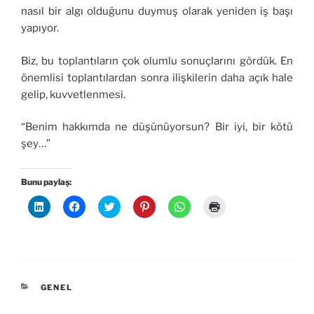
nasıl bir algı olduğunu duymuş olarak yeniden iş başı
yapıyor.
Biz, bu toplantıların çok olumlu sonuçlarını gördük. En
önemlisi toplantılardan sonra ilişkilerin daha açık hale
gelip, kuvvetlenmesi.
“Benim hakkımda ne düşünüyorsun? Bir iyi, bir kötü
şey…”
Bunu paylaş:
L
F
T
P
W
Y
i
a
w
i
h
a
n
c
i
n
a
z
k
e
t
t
t
d
e
b
t
e
s
ı
d
o
e
r
A
r
l
o
r
e
p
m
n
k
ü
s
p
a
ü
'
z
t
'
k
z
t
e
'
t
i
KATEGORILER
GENEL
e
a
r
t
a
ç
r
p
i
e
p
i
i
a
n
p
a
n