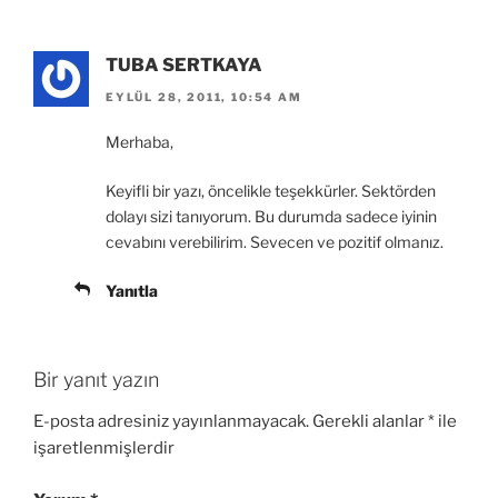
e
ç
e
a
ç
r
ı
d
ç
ı
e
l
e
ı
l
d
ı
a
l
ı
TUBA SERTKAYA
e
r
ç
ı
r
a
)
ı
r
)
ç
l
)
EYLÜL 28, 2011, 10:54 AM
ı
ı
l
r
ı
)
Merhaba,
r
)
Keyifli bir yazı, öncelikle teşekkürler. Sektörden
dolayı sizi tanıyorum. Bu durumda sadece iyinin
cevabını verebilirim. Sevecen ve pozitif olmanız.
Yanıtla
Bir yanıt yazın
E-posta adresiniz yayınlanmayacak.
Gerekli alanlar
*
ile
işaretlenmişlerdir