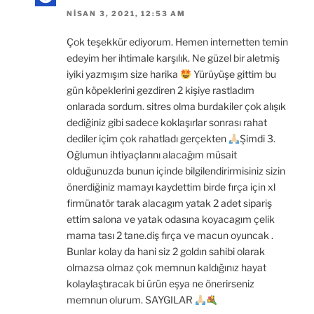
NISAN 3, 2021, 12:53 AM
Çok teşekkür ediyorum. Hemen internetten temin
edeyim her ihtimale karşılık. Ne güzel bir aletmiş
iyiki yazmışım size harika
Yürüyüşe gittim bu
gün köpeklerini gezdiren 2 kişiye rastladım
onlarada sordum. sitres olma burdakiler çok alışık
dediğiniz gibi sadece koklaşırlar sonrası rahat
dediler içim çok rahatladı gerçekten
Şimdi 3.
Oğlumun ihtiyaçlarını alacağım müsait
olduğunuzda bunun içinde bilgilendirirmisiniz sizin
önerdiğiniz mamayı kaydettim birde fırça için xl
firmünatör tarak alacagım yatak 2 adet sipariş
ettim salona ve yatak odasına koyacagım çelik
mama tası 2 tane.diş fırça ve macun oyuncak .
Bunlar kolay da hani siz 2 goldın sahibi olarak
olmazsa olmaz çok memnun kaldığınız hayat
kolaylaştıracak bi ürün eşya ne önerirseniz
memnun olurum. SAYGILAR