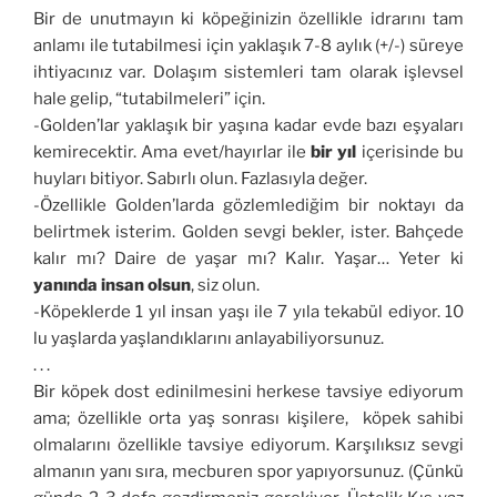
Bir de unutmayın ki köpeğinizin özellikle idrarını tam
anlamı ile tutabilmesi için yaklaşık 7-8 aylık (+/-) süreye
ihtiyacınız var. Dolaşım sistemleri tam olarak işlevsel
hale gelip, “tutabilmeleri” için.
-Golden’lar yaklaşık bir yaşına kadar evde bazı eşyaları
kemirecektir. Ama evet/hayırlar ile
bir yıl
içerisinde bu
huyları bitiyor. Sabırlı olun. Fazlasıyla değer.
-Özellikle Golden’larda gözlemlediğim bir noktayı da
belirtmek isterim. Golden sevgi bekler, ister. Bahçede
kalır mı? Daire de yaşar mı? Kalır. Yaşar… Yeter ki
yanında insan olsun
, siz olun.
-Köpeklerde 1 yıl insan yaşı ile 7 yıla tekabül ediyor. 10
lu yaşlarda yaşlandıklarını anlayabiliyorsunuz.
. . .
Bir köpek dost edinilmesini herkese tavsiye ediyorum
ama; özellikle orta yaş sonrası kişilere, köpek sahibi
olmalarını özellikle tavsiye ediyorum. Karşılıksız sevgi
almanın yanı sıra, mecburen spor yapıyorsunuz. (Çünkü