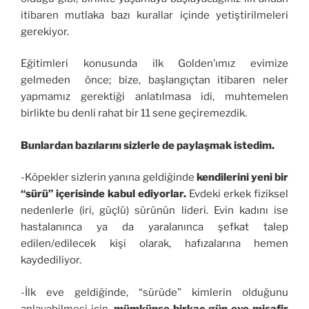
itibaren mutlaka bazı kurallar içinde yetiştirilmeleri
gerekiyor.
Eğitimleri konusunda ilk Golden’ımız evimize
gelmeden önce; bize, başlangıçtan itibaren neler
yapmamız gerektiği anlatılmasa idi, muhtemelen
birlikte bu denli rahat bir 11 sene geçiremezdik.
Bunlardan bazılarını sizlerle de paylaşmak istedim.
-Köpekler sizlerin yanına geldiğinde
kendilerini yeni bir
“sürü” içerisinde kabul ediyorlar.
Evdeki erkek fiziksel
nedenlerle (iri, güçlü) sürünün lideri. Evin kadını ise
hastalanınca ya da yaralanınca şefkat talep
edilen/edilecek kişi olarak, hafızalarına hemen
kaydediliyor.
-İlk eve geldiğinde, “sürüde” kimlerin olduğunu
anlayabilmesi için,
mümkünse birkaç gün eve misafir