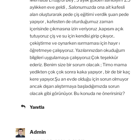
n
p
Y
i
p
ı
(
e
e
p
e
l
aylıkken eve geldi , .Salonumuzda ona ait kafesli
Y
n
n
e
n
ı
e
c
i
n
c
r
alan oluşturarak pede çiş eğitimi verdik şuan pede
n
e
p
c
e
)
yapıyor , kafesten de oturduğumuz zaman
i
r
e
e
r
p
e
n
r
e
içerisinde çıkmasına izin veriyoruz ,kapısını açık
e
d
c
e
d
n
e
e
d
e
tutuyoruz çiş ve su için kendisi girip çıkıyor..
c
a
r
e
a
e
ç
e
a
ç
çekiştirme ve oynarken ısırmaması için hayır ı
r
ı
d
ç
ı
öğretmeye çalışıyoruz. Yazılarınızdan okuduğum
e
l
e
ı
l
d
ı
a
l
ı
bilgileri uygulamaya çalışıyoruz.Çok teşekkür
e
r
ç
ı
r
a
)
ı
r
)
ederiz. Benim size bir sorum olacak ; Timo mama
ç
l
)
ı
ı
yedikten çok çok sonra kaka yapıyor , bir de bir kaç
l
r
kere yapıyor.Şu an evde olduğu için sorun olmuyor
ı
)
r
ancak dışarı alıştırmaya başladığımızda sorun
)
olacak gibi görünüyor. Bu konuda ne önerirsiniz?
Yanıtla
Admin