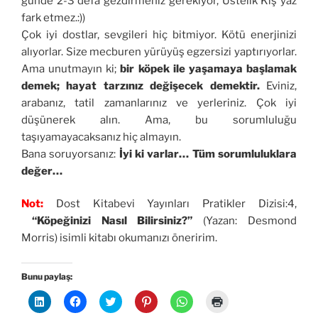
günde 2-3 defa gezdirmeniz gerekiyor, Üstelik Kış yaz
fark etmez.:))
Çok iyi dostlar, sevgileri hiç bitmiyor. Kötü enerjinizi
alıyorlar. Size mecburen yürüyüş egzersizi yaptırıyorlar.
Ama unutmayın ki;
bir köpek ile yaşamaya başlamak
demek; hayat tarzınız değişecek demektir.
Eviniz,
arabanız, tatil zamanlarınız ve yerleriniz. Çok iyi
düşünerek alın. Ama, bu sorumluluğu
taşıyamayacaksanız hiç almayın.
Bana soruyorsanız:
İyi ki varlar… Tüm sorumluluklara
değer…
Not:
Dost Kitabevi Yayınları Pratikler Dizisi:4,
“Köpeğinizi Nasıl Bilirsiniz?”
(Yazan: Desmond
Morris) isimli kitabı okumanızı öneririm.
Bunu paylaş:
L
F
T
P
W
Y
i
a
w
i
h
a
n
c
i
n
a
z