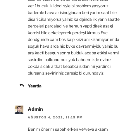
vet.1bucuk iki dedi syle bi problem yasyoruz
bademle havalar isindgindan beri yarim saat bile
disari cikamiyoruz yalniz kaldginda ilk yarin saatte
perdeleri parcaladi ve hergun yapti direk asagi
kornisi bile cekeleyerek perdeyi kirmus Eve
dondgunde cam bos kalp krizi ani kizamiyorumda
soguk havalarda hic byke davranmiyidu yalniz bu
ara kacti besgun sonra bulduk acaba etkisi varmi
sasirdim balkonumuz yok bahcemizde evimz
cokda sicak altkat kebabci isidan mi yardinci
olursaniz seviniriniz caresiz bi durundayiz
Yanıtla
Admin
AĞUSTOS 4, 2022, 11:15 PM
Benim önerim sabah erken ve/veya akşam