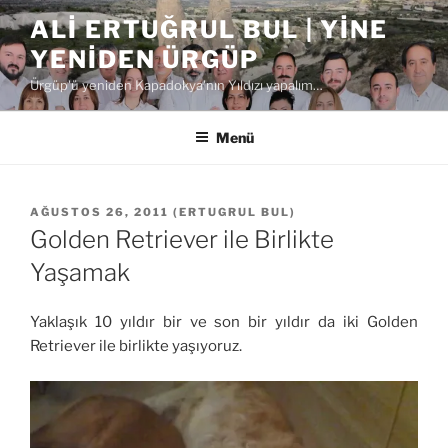
İçeriğe
ALI ERTUĞRUL BUL | YINE
geç
YENIDEN ÜRGÜP
Ürgüp'ü yeniden Kapadokya'nın Yıldızı yapalım…
Menü
YAYIM
AĞUSTOS 26, 2011
(
ERTUGRUL BUL
)
TARIHI
Golden Retriever ile Birlikte
Yaşamak
Yaklaşık 10 yıldır bir ve son bir yıldır da iki Golden
Retriever ile birlikte yaşıyoruz.