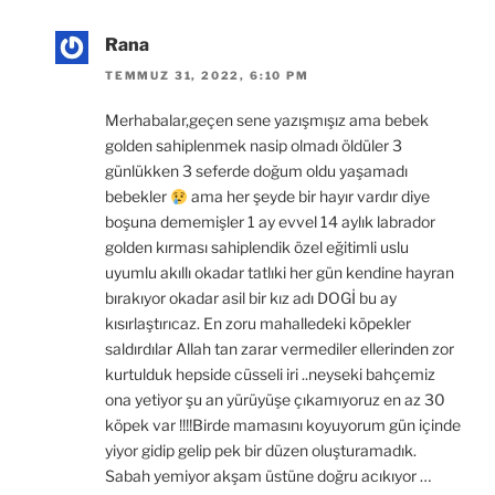
Rana
TEMMUZ 31, 2022, 6:10 PM
Merhabalar,geçen sene yazışmışız ama bebek
golden sahiplenmek nasip olmadı öldüler 3
günlükken 3 seferde doğum oldu yaşamadı
bebekler
ama her şeyde bir hayır vardır diye
boşuna dememişler 1 ay evvel 14 aylık labrador
golden kırması sahiplendik özel eğitimli uslu
uyumlu akıllı okadar tatlıki her gün kendine hayran
bırakıyor okadar asil bir kız adı DOGİ bu ay
kısırlaştırıcaz. En zoru mahalledeki köpekler
saldırdılar Allah tan zarar vermediler ellerinden zor
kurtulduk hepside cüsseli iri ..neyseki bahçemiz
ona yetiyor şu an yürüyüşe çıkamıyoruz en az 30
köpek var !!!!Birde mamasını koyuyorum gün içinde
yiyor gidip gelip pek bir düzen oluşturamadık.
Sabah yemiyor akşam üstüne doğru acıkıyor …