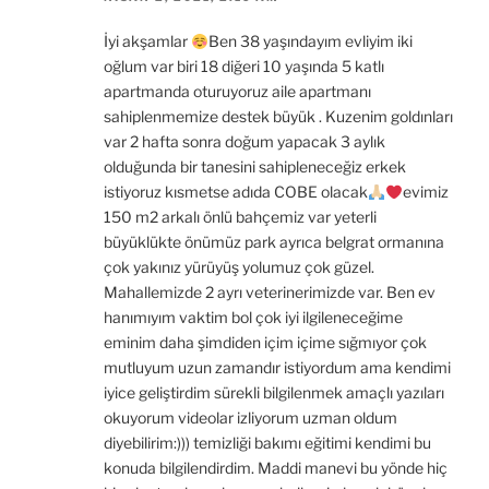
İyi akşamlar
Ben 38 yaşındayım evliyim iki
oğlum var biri 18 diğeri 10 yaşında 5 katlı
apartmanda oturuyoruz aile apartmanı
sahiplenmemize destek büyük . Kuzenim goldınları
var 2 hafta sonra doğum yapacak 3 aylık
olduğunda bir tanesini sahipleneceğiz erkek
istiyoruz kısmetse adıda COBE olacak
evimiz
150 m2 arkalı önlü bahçemiz var yeterli
büyüklükte önümüz park ayrıca belgrat ormanına
çok yakınız yürüyüş yolumuz çok güzel.
Mahallemizde 2 ayrı veterinerimizde var. Ben ev
hanımıyım vaktim bol çok iyi ilgileneceğime
eminim daha şimdiden içim içime sığmıyor çok
mutluyum uzun zamandır istiyordum ama kendimi
iyice geliştirdim sürekli bilgilenmek amaçlı yazıları
okuyorum videolar izliyorum uzman oldum
diyebilirim:))) temizliği bakımı eğitimi kendimi bu
konuda bilgilendirdim. Maddi manevi bu yönde hiç