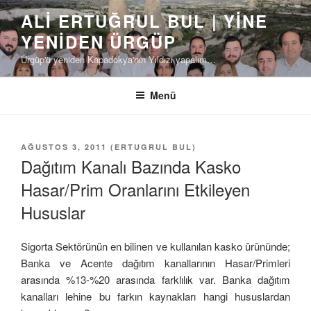
İçeriğe
ALI ERTUĞRUL BUL | YINE
geç
YENIDEN ÜRGÜP
Ürgüp'ü yeniden Kapadokya'nın Yıldızı yapalım…
Menü
YAYIM
AĞUSTOS 3, 2011
(
ERTUGRUL BUL
)
TARIHI
Dağıtım Kanalı Bazında Kasko
Hasar/Prim Oranlarını Etkileyen
Hususlar
Sigorta Sektörünün en bilinen ve kullanılan kasko ürününde;
Banka ve Acente dağıtım kanallarının Hasar/Primleri
arasında %13-%20 arasında farklılık var. Banka dağıtım
kanalları lehine bu farkın kaynakları hangi hususlardan