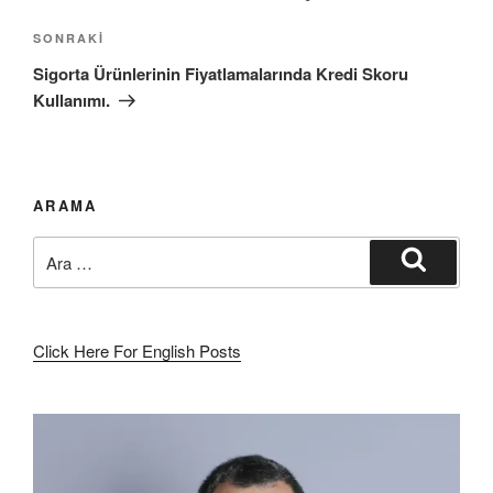
Sonraki
SONRAKI
Yazı
Sigorta Ürünlerinin Fiyatlamalarında Kredi Skoru
Kullanımı.
ARAMA
Ara:
Ara
Click Here For English Posts