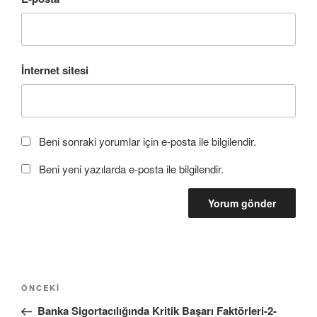
ç
l
)
ı
ı
l
r
ı
)
r
)
İnternet sitesi
Beni sonraki yorumlar için e-posta ile bilgilendir.
Beni yeni yazılarda e-posta ile bilgilendir.
Yazı
Önceki
ÖNCEKI
gezinmesi
Yazı
Banka Sigortacılığında Kritik Başarı Faktörleri-2-