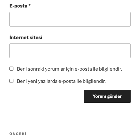
e
r
ç
ı
r
a
)
ı
r
)
E-posta
*
ç
l
)
ı
ı
l
r
ı
)
r
)
İnternet sitesi
Beni sonraki yorumlar için e-posta ile bilgilendir.
Beni yeni yazılarda e-posta ile bilgilendir.
Yazı
Önceki
ÖNCEKI
gezinmesi