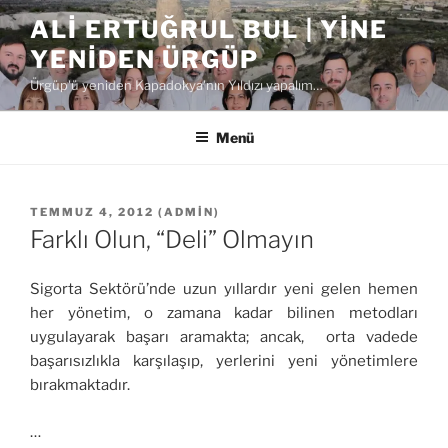
İçeriğe
ALI ERTUĞRUL BUL | YINE
geç
YENIDEN ÜRGÜP
Ürgüp'ü yeniden Kapadokya'nın Yıldızı yapalım…
Menü
YAYIM
TEMMUZ 4, 2012
(
ADMIN
)
TARIHI
Farklı Olun, “Deli” Olmayın
Sigorta Sektörü’nde uzun yıllardır yeni gelen hemen
her yönetim, o zamana kadar bilinen metodları
uygulayarak başarı aramakta; ancak, orta vadede
başarısızlıkla karşılaşıp, yerlerini yeni yönetimlere
bırakmaktadır.
…