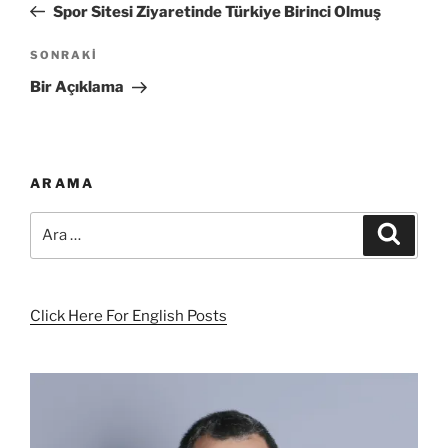
Yazı
Spor Sitesi Ziyaretinde Türkiye Birinci Olmuş
Sonraki
SONRAKI
Yazı
Bir Açıklama
ARAMA
Ara:
Ara
Click Here For English Posts