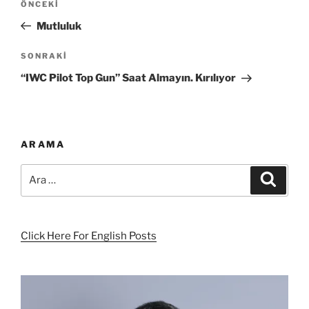
Önceki
ÖNCEKI
gezinmesi
Yazı
Mutluluk
Sonraki
SONRAKI
Yazı
“IWC Pilot Top Gun” Saat Almayın. Kırılıyor
ARAMA
Ara:
Ara
Click Here For English Posts