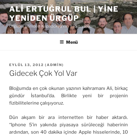
İçeriğe
ALI ERTUĞRUL BUL | YINE
geç
YENIDEN ÜRGÜP
Ürgüp'ü yeniden Kapadokya'nın Yıldızı yapalım…
Menü
YAYIM
EYLÜL 13, 2012
(
ADMIN
)
TARIHI
Gidecek Çok Yol Var
Bloğumda en çok okunan yazının kahramanı Ali, birkaç
gündür İstanbul’da. Birlikte yeni bir projenin
fizibilitelerine çalışıyoruz.
Dün akşam bir ara internetten bir haber aktardı.
“Iphone 5’in yakında piyasaya sürüleceği haberinin
ardından, son 40 dakika içinde Apple hisselerinde, 10