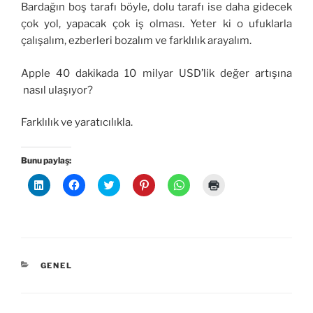
Bardağın boş tarafı böyle, dolu tarafı ise daha gidecek
çok yol, yapacak çok iş olması. Yeter ki o ufuklarla
çalışalım, ezberleri bozalım ve farklılık arayalım.
Apple 40 dakikada 10 milyar USD’lik değer artışına
nasıl ulaşıyor?
Farklılık ve yaratıcılıkla.
Bunu paylaş:
L
F
T
P
W
Y
i
a
w
i
h
a
n
c
i
n
a
z
k
e
t
t
t
d
e
b
t
e
s
ı
d
o
e
r
A
r
l
o
r
e
p
m
n
k
ü
s
p
a
ü
'
z
t
'
k
z
t
e
'
t
i
KATEGORILER
GENEL
e
a
r
t
a
ç
r
p
i
e
p
i
i
a
n
p
a
n
n
y
d
a
y
t
d
l
e
y
l
ı