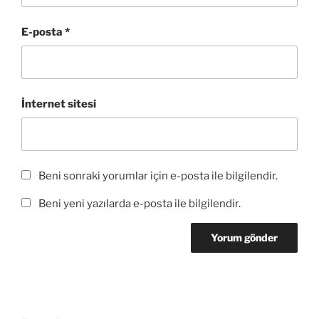
e
l
e
ı
l
d
ı
a
l
ı
e
r
ç
ı
r
a
)
ı
r
)
E-posta
*
ç
l
)
ı
ı
l
r
ı
)
r
)
İnternet sitesi
Beni sonraki yorumlar için e-posta ile bilgilendir.
Beni yeni yazılarda e-posta ile bilgilendir.
Yazı