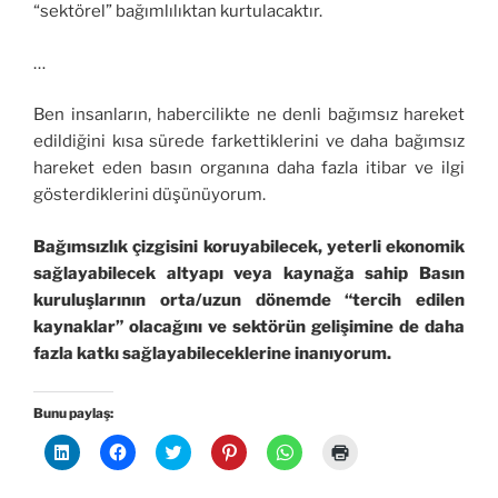
“sektörel” bağımlılıktan kurtulacaktır.
…
Ben insanların, habercilikte ne denli bağımsız hareket
edildiğini kısa sürede farkettiklerini ve daha bağımsız
hareket eden basın organına daha fazla itibar ve ilgi
gösterdiklerini düşünüyorum.
Bağımsızlık çizgisini koruyabilecek, yeterli ekonomik
sağlayabilecek altyapı veya kaynağa sahip Basın
kuruluşlarının orta/uzun dönemde “tercih edilen
kaynaklar” olacağını ve sektörün gelişimine de daha
fazla katkı sağlayabileceklerine inanıyorum.
Bunu paylaş:
L
F
T
P
W
Y
i
a
w
i
h
a
n
c
i
n
a
z
k
e
t
t
t
d