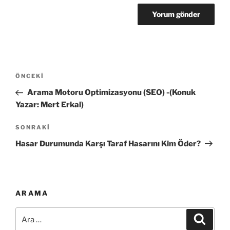
Yazı
Önceki
ÖNCEKI
gezinmesi
Yazı
Arama Motoru Optimizasyonu (SEO) -(Konuk
Yazar: Mert Erkal)
Sonraki
SONRAKI
Yazı
Hasar Durumunda Karşı Taraf Hasarını Kim Öder?
ARAMA
Ara:
Ara