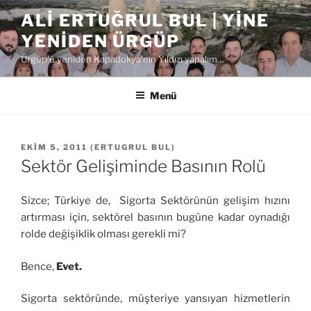
İçeriğe
ALI ERTUĞRUL BUL | YINE
geç
YENIDEN ÜRGÜP
Ürgüp'ü yeniden Kapadokya'nın Yıldızı yapalım…
Menü
YAYIM
EKIM 5, 2011
(
ERTUGRUL BUL
)
TARIHI
Sektör Gelişiminde Basının Rolü
Sizce; Türkiye de, Sigorta Sektörünün gelişim hızını
artırması için, sektörel basının bugüne kadar oynadığı
rolde değişiklik olması gerekli mi?
Bence,
Evet.
Sigorta sektöründe, müşteriye yansıyan hizmetlerin