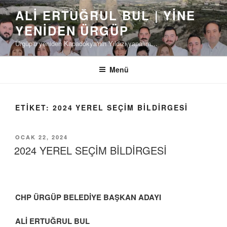
İçeriğe
ALI ERTUĞRUL BUL | YINE
geç
YENIDEN ÜRGÜP
Ürgüp'ü yeniden Kapadokya'nın Yıldızı yapalım…
Menü
ETIKET:
2024 YEREL SEÇİM BİLDİRGESİ
YAYIM
OCAK 22, 2024
TARIHI
2024 YEREL SEÇİM BİLDİRGESİ
CHP ÜRGÜP BELEDİYE BAŞKAN ADAYI
ALİ ERTUĞRUL BUL