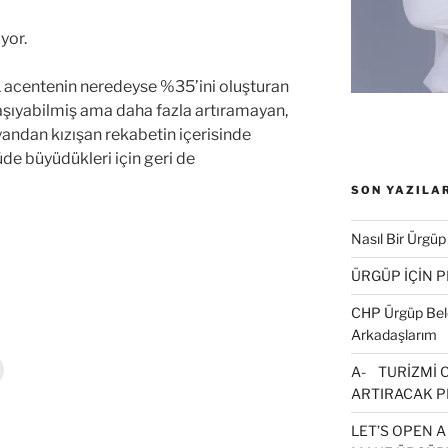
yor.
51 acentenin neredeyse %35’ini oluşturan
taşıyabilmiş ama daha fazla artıramayan,
 yandan kızışan rekabetin içerisinde
çüde büyüdükleri için geri de
SON YAZILA
Nasıl Bir Ürgüp
ÜRGÜP İÇİN 
CHP Ürgüp Bele
Arkadaşlarım
Y
A- TURİZMİ 
a
z
ARTIRACAK P
”
d
LET’S OPEN A
r
m