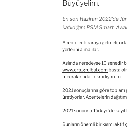
Büyüyelim.
En son Haziran 2022’de Jüri
katıldığım PSM Smart Award
Acenteler biraraya gelmeli, ort
yerlerini almalılar.
Aslında neredeyse 10 senedir b
www.ertugrulbul.com
başta ol
mecralarında tekrarlıyorum.
2021 sonuçlarına göre toplam p
üretiyorlar. Acentelerin dağıtım 
2021 sonunda Türkiye’de kayıtlı
Bunların önemli bir kısmı aktif 