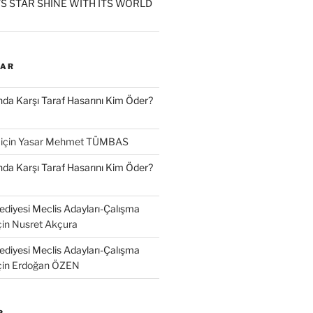
S STAR SHINE WITH ITS WORLD
LAR
a Karşı Taraf Hasarını Kim Öder?
için
Yasar Mehmet TÜMBAS
a Karşı Taraf Hasarını Kim Öder?
diyesi Meclis Adayları-Çalışma
çin
Nusret Akçura
diyesi Meclis Adayları-Çalışma
çin
Erdoğan ÖZEN