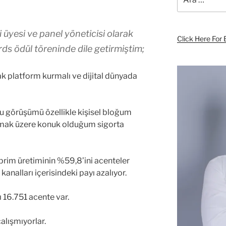
 üyesi ve panel yöneticisi olarak
Click Here For 
s ödül töreninde dile getirmiştim;
ak platform kurmalı ve dijital dünyada
u görüşümü özellikle kişisel bloğum
mak üzere konuk olduğum sigorta
rim üretiminin %59,8’ini acenteler
kanalları içerisindeki payı azalıyor.
 16.751 acente var.
çalışmıyorlar.