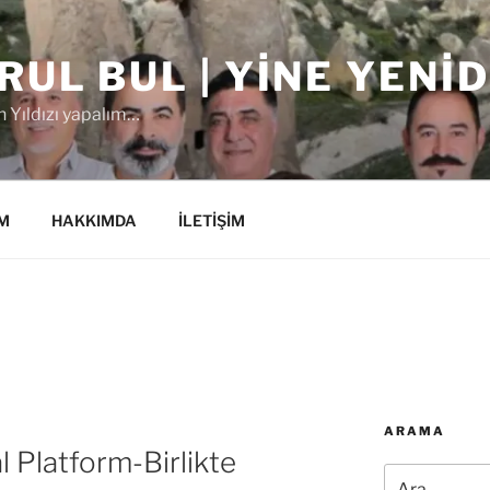
RUL BUL | YINE YENI
 Yıldızı yapalım…
M
HAKKIMDA
İLETİŞİM
ARAMA
al Platform-Birlikte
Ara: