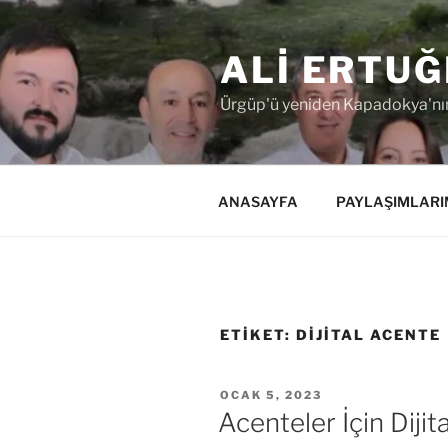
İçeriğe
geç
ALI ERTUĞ
Ürgüp'ü yeniden Kapadokya'nın
ANASAYFA
PAYLAŞIMLARI
ETIKET:
DIJITAL ACENTE
YAYIM
OCAK 5, 2023
TARIHI
Acenteler İçin Dijit