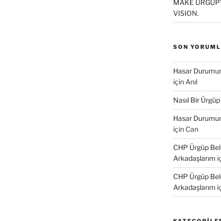
MAKE ÜRGÜP’
a
k
VISION.
ç
n
t
SON YORUM
k
a
Hasar Durumund
y
için
Anıl
n
(
Nasıl Bir Ürgüp
Y
e
n
Hasar Durumund
p
için
Can
e
n
c
CHP Ürgüp Bele
e
Arkadaşlarım
i
r
e
d
CHP Ürgüp Bele
e
a
Arkadaşlarım
i
ç
r