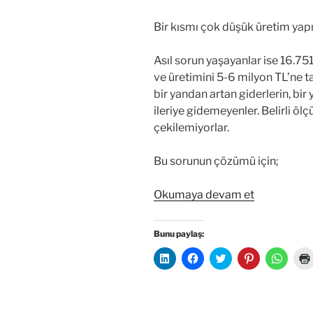
Bir kısmı çok düşük üretim yapı
Asıl sorun yaşayanlar ise 16.7
ve üretimini 5-6 milyon TL’ne 
bir yandan artan giderlerin, bir
ileriye gidemeyenler. Belirli öl
çekilemiyorlar.
Bu sorunun çözümü için;
“Acenteler
Okumaya devam et
İçin
Dijital
Bunu paylaş:
Platform-
L
F
T
P
W
Birlikte
i
a
w
i
h
n
c
i
n
a
Büyüyelim.
k
e
t
t
t
e
b
t
e
s
ı
d
o
e
r
A
l
o
r
e
p