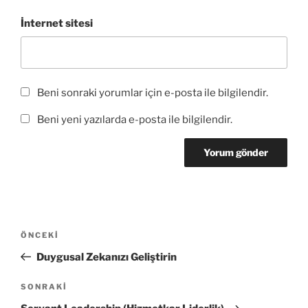
İnternet sitesi
Beni sonraki yorumlar için e-posta ile bilgilendir.
Beni yeni yazılarda e-posta ile bilgilendir.
Yazı
Önceki
ÖNCEKI
gezinmesi
Yazı
Duygusal Zekanızı Geliştirin
Sonraki
SONRAKI
Yazı