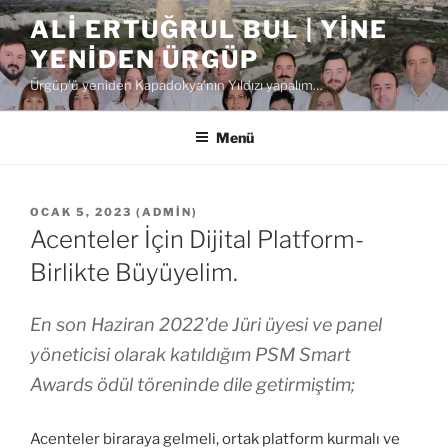
İçeriğe
ALI ERTUĞRUL BUL | YINE
geç
YENIDEN ÜRGÜP
Ürgüp'ü yeniden Kapadokya'nın Yıldızı yapalım…
Menü
YAYIM
OCAK 5, 2023
(
ADMIN
)
TARIHI
Acenteler İçin Dijital Platform-
Birlikte Büyüyelim.
En son Haziran 2022’de Jüri üyesi ve panel
yöneticisi olarak katıldığım PSM Smart
Awards ödül töreninde dile getirmiştim;
Acenteler biraraya gelmeli, ortak platform kurmalı ve