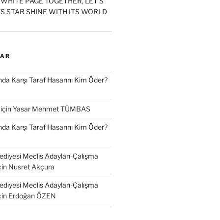
 WHITE PAGE TOGETHER, LET’S
S STAR SHINE WITH ITS WORLD
LAR
a Karşı Taraf Hasarını Kim Öder?
için
Yasar Mehmet TÜMBAS
a Karşı Taraf Hasarını Kim Öder?
diyesi Meclis Adayları-Çalışma
çin
Nusret Akçura
diyesi Meclis Adayları-Çalışma
çin
Erdoğan ÖZEN