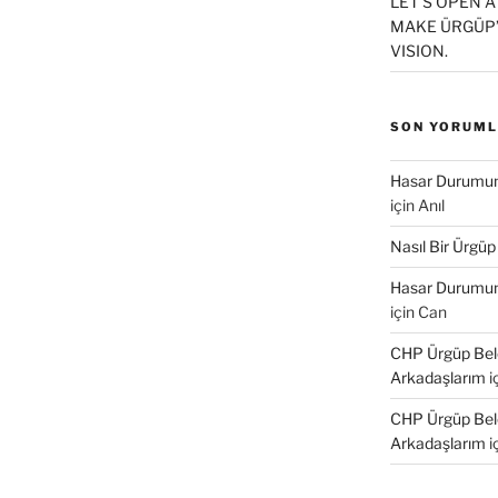
r
LET’S OPEN A
e
MAKE ÜRGÜP’
d
e
VISION.
a
ç
SON YORUM
r
)
Hasar Durumund
için
Anıl
Nasıl Bir Ürgüp
Hasar Durumund
için
Can
CHP Ürgüp Bele
Arkadaşlarım
i
CHP Ürgüp Bele
Arkadaşlarım
i