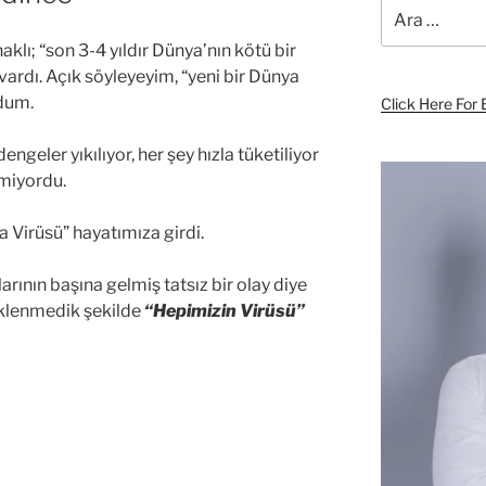
Ara:
lı; “son 3-4 yıldır Dünya’nın kötü bir
 vardı. Açık söyleyeyim, “yeni bir Dünya
rdum.
Click Here For 
engeler yıkılıyor, her şey hızla tüketiliyor
miyordu.
 Virüsü” hayatımıza girdi.
rının başına gelmiş tatsız bir olay diye
eklenmedik şekilde
“Hepimizin Virüsü”