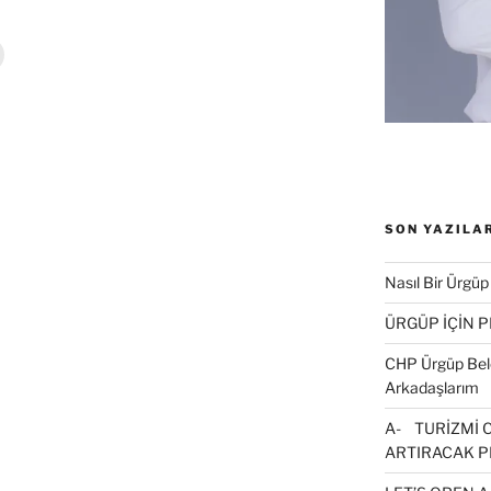
Y
a
z
d
r
m
a
k
ç
n
SON YAZILA
t
k
Nasıl Bir Ürgüp
a
y
ÜRGÜP İÇİN 
n
(
CHP Ürgüp Bele
Y
e
Arkadaşlarım
n
p
A- TURİZMİ 
e
n
ARTIRACAK P
c
e