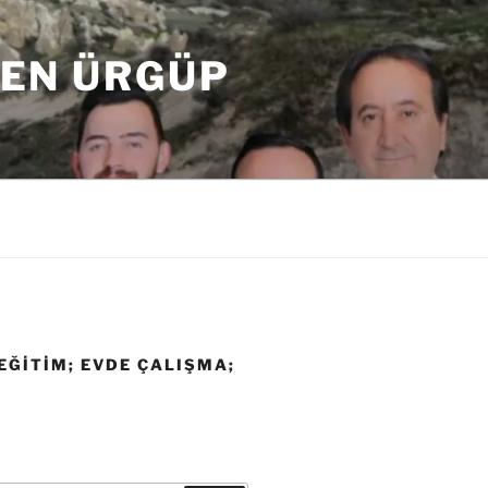
DEN ÜRGÜP
EĞITIM; EVDE ÇALIŞMA;