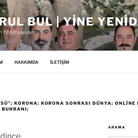
RUL BUL | YINE YENI
 Yıldızı yapalım…
M
HAKKIMDA
İLETİŞİM
ÜSÜ”; KORONA; KORONA SONRASI DÜNYA; ONLINE 
 BUHRANI;
ARAMA
idince