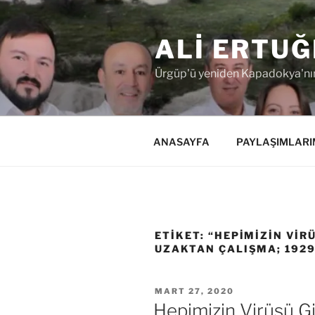
İçeriğe
geç
ALI ERTUĞ
Ürgüp'ü yeniden Kapadokya'nın
ANASAYFA
PAYLAŞIMLARI
ETIKET:
“HEPIMIZIN VIR
UZAKTAN ÇALIŞMA; 1929
YAYIM
MART 27, 2020
TARIHI
Hepimizin Virüsü G