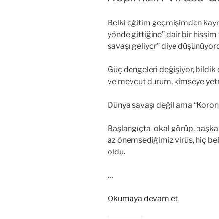
Belki eğitim geçmişimden kaynak
yönde gittiğine” dair bir hissim
savaşı geliyor” diye düşünüyo
Güç dengeleri değişiyor, bildik d
ve mevcut durum, kimseye yet
Dünya savaşı değil ama “Korona
Başlangıçta lokal görüp, başkala
az önemsediğimiz virüs, hiç b
oldu.
…
“Hepimizin
Okumaya devam et
Virüsü