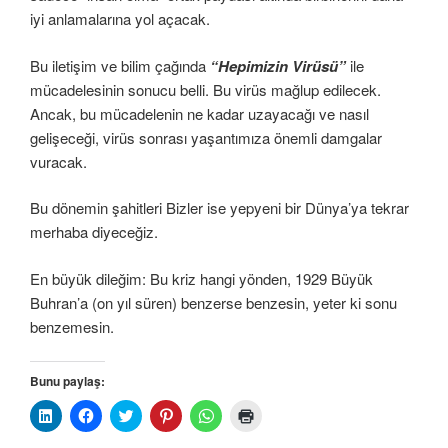
iyi anlamalarına yol açacak.
Bu iletişim ve bilim çağında
“Hepimizin Virüsü”
ile
mücadelesinin sonucu belli. Bu virüs mağlup edilecek.
Ancak, bu mücadelenin ne kadar uzayacağı ve nasıl
gelişeceği, virüs sonrası yaşantımıza önemli damgalar
vuracak.
Bu dönemin şahitleri Bizler ise yepyeni bir Dünya’ya tekrar
merhaba diyeceğiz.
En büyük dileğim: Bu kriz hangi yönden, 1929 Büyük
Buhran’a (on yıl süren) benzerse benzesin, yeter ki sonu
benzemesin.
Bunu paylaş:
L
F
T
P
W
Y
i
a
w
i
h
a
n
c
i
n
a
z