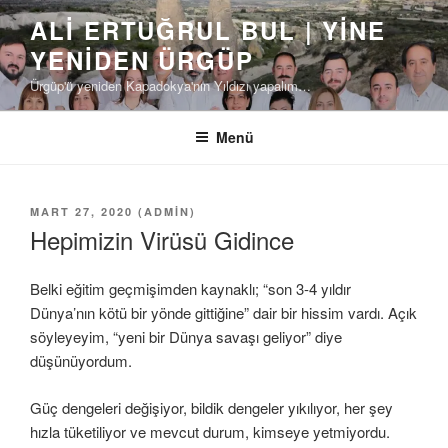
İçeriğe
ALI ERTUĞRUL BUL | YINE
geç
YENIDEN ÜRGÜP
Ürgüp'ü yeniden Kapadokya'nın Yıldızı yapalım…
Menü
YAYIM
MART 27, 2020
(
ADMIN
)
TARIHI
Hepimizin Virüsü Gidince
Belki eğitim geçmişimden kaynaklı; “son 3-4 yıldır
Dünya’nın kötü bir yönde gittiğine” dair bir hissim vardı. Açık
söyleyeyim, “yeni bir Dünya savaşı geliyor” diye
düşünüyordum.
Güç dengeleri değişiyor, bildik dengeler yıkılıyor, her şey
hızla tüketiliyor ve mevcut durum, kimseye yetmiyordu.