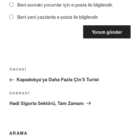
Beni sonraki yorumlar için e-posta ile bilgilendir.
Beni yeni yazılarda e-posta ile bilgilendir.
Yazı
Önceki
ÖNCEKI
gezinmesi
Yazı
Kapadokya’ya Daha Fazla Çin’li Turist
Sonraki
SONRAKI
Yazı
Hadi Sigorta Sektörü, Tam Zamanı
ARAMA