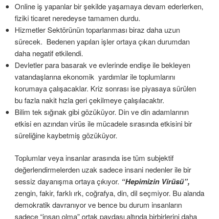
Online iş yapanlar bir şekilde yaşamaya devam ederlerken,
fiziki ticaret neredeyse tamamen durdu.
Hizmetler Sektörünün toparlanması biraz daha uzun
sürecek. Bedenen yapılan işler ortaya çıkan durumdan
daha negatif etkilendi.
Devletler para basarak ve evlerinde endişe ile bekleyen
vatandaşlarına ekonomik yardımlar ile toplumlarını
korumaya çalışacaklar. Kriz sonrası ise piyasaya sürülen
bu fazla nakit hızla geri çekilmeye çalışılacaktır.
Bilim tek sığınak gibi gözüküyor. Din ve din adamlarının
etkisi en azından virüs ile mücadele sırasında etkisini bir
süreliğine kaybetmiş gözüküyor.
Toplumlar veya insanlar arasında ise tüm subjektif
değerlendirmelerden uzak sadece insani nedenler ile bir
sessiz dayanışma ortaya çıkıyor.
“Hepimizin Virüsü”,
zengin, fakir, farklı ırk, coğrafya, din, dil seçmiyor. Bu alanda
demokratik davranıyor ve bence bu durum insanların
sadece “insan olma” ortak paydası altında birbirlerini daha