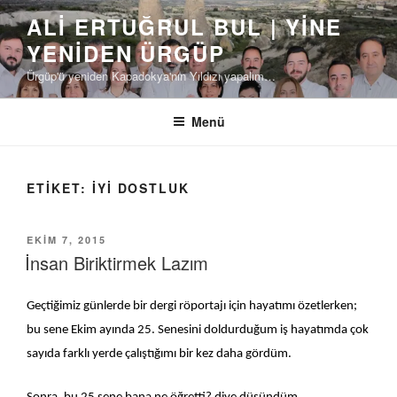
İçeriğe
ALI ERTUĞRUL BUL | YINE
geç
YENIDEN ÜRGÜP
Ürgüp'ü yeniden Kapadokya'nın Yıldızı yapalım…
Menü
ETIKET:
IYI DOSTLUK
YAYIM
EKIM 7, 2015
TARIHI
İnsan Biriktirmek Lazım
Geçtiğimiz günlerde bir dergi röportajı için hayatımı özetlerken;
bu sene Ekim ayında 25. Senesini doldurduğum iş hayatımda çok
sayıda farklı yerde çalıştığımı bir kez daha gördüm.