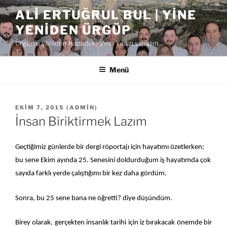
İçeriğe
ALI ERTUĞRUL BUL | YINE
geç
YENIDEN ÜRGÜP
Ürgüp'ü yeniden Kapadokya'nın Yıldızı yapalım…
Menü
YAYIM
EKIM 7, 2015
(
ADMIN
)
TARIHI
İnsan Biriktirmek Lazım
Geçtiğimiz günlerde bir dergi röportajı için hayatımı özetlerken;
bu sene Ekim ayında 25. Senesini doldurduğum iş hayatımda çok
sayıda farklı yerde çalıştığımı bir kez daha gördüm.
Sonra, bu 25 sene bana ne öğretti? diye düşündüm.
Birey olarak, gerçekten insanlık tarihi için iz bırakacak önemde bir