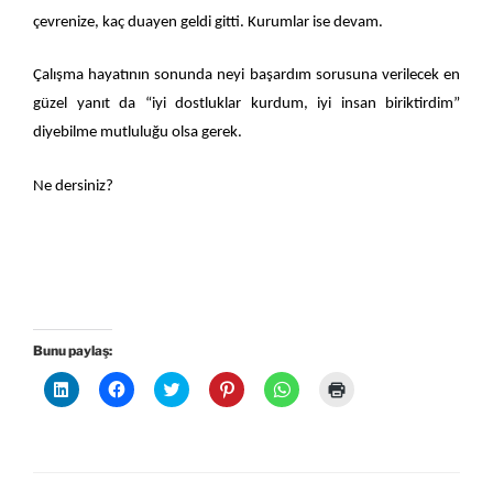
çevrenize, kaç duayen geldi gitti. Kurumlar ise devam.
Çalışma hayatının sonunda neyi başardım sorusuna verilecek en
güzel yanıt da “iyi dostluklar kurdum, iyi insan biriktirdim”
diyebilme mutluluğu olsa gerek.
Ne dersiniz?
Bunu paylaş:
L
F
T
P
W
Y
i
a
w
i
h
a
n
c
i
n
a
z
k
e
t
t
t
d
e
b
t
e
s
ı
d
o
e
r
A
r
l
o
r
e
p
m
n
k
ü
s
p
a