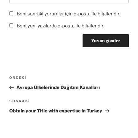
Beni sonraki yorumlar için e-posta ile bilgilendir.
Beni yeni yazılarda e-posta ile bilgilendir.
Yazı
Önceki
ÖNCEKI
gezinmesi
Yazı
Avrupa Ülkelerinde Dağıtım Kanalları
Sonraki
SONRAKI
Yazı
Obtain your Title with expertise in Turkey