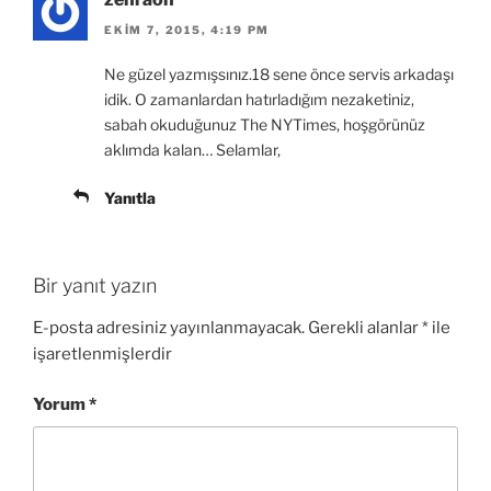
i
r
e
e
r
p
e
n
r
e
e
d
c
e
d
EKIM 7, 2015, 4:19 PM
n
e
e
d
e
c
a
r
e
a
e
ç
e
a
ç
Ne güzel yazmışsınız.18 sene önce servis arkadaşı
r
ı
d
ç
ı
idik. O zamanlardan hatırladığım nezaketiniz,
e
l
e
ı
l
d
ı
a
l
ı
sabah okuduğunuz The NYTimes, hoşgörünüz
e
r
ç
ı
r
a
)
ı
r
)
aklımda kalan… Selamlar,
ç
l
)
ı
ı
l
r
Yanıtla
ı
)
r
)
Bir yanıt yazın
E-posta adresiniz yayınlanmayacak.
Gerekli alanlar
*
ile
işaretlenmişlerdir
Yorum
*