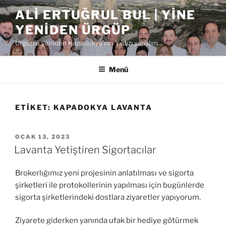
İçeriğe
ALI ERTUĞRUL BUL | YINE
geç
YENIDEN ÜRGÜP
Ürgüp'ü yeniden Kapadokya'nın Yıldızı yapalım…
Menü
ETIKET:
KAPADOKYA LAVANTA
YAYIM
OCAK 13, 2023
TARIHI
Lavanta Yetiştiren Sigortacılar
Brokerlığımız yeni projesinin anlatılması ve sigorta
şirketleri ile protokollerinin yapılması için bugünlerde
sigorta şirketlerindeki dostlara ziyaretler yapıyorum.
Ziyarete giderken yanında ufak bir hediye götürmek