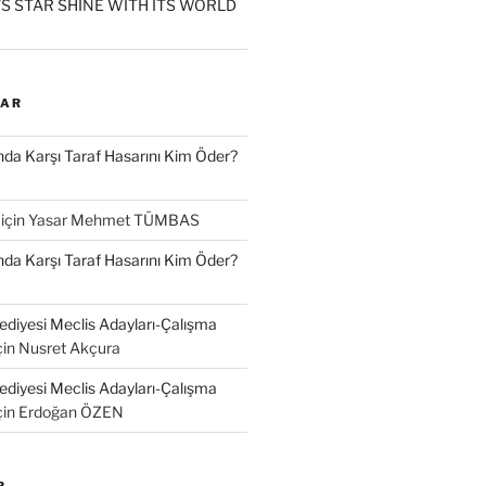
S STAR SHINE WITH ITS WORLD
LAR
a Karşı Taraf Hasarını Kim Öder?
için
Yasar Mehmet TÜMBAS
a Karşı Taraf Hasarını Kim Öder?
diyesi Meclis Adayları-Çalışma
çin
Nusret Akçura
diyesi Meclis Adayları-Çalışma
çin
Erdoğan ÖZEN