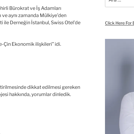
irli Bürokrat ve İş Adamları
nı ve aynı zamanda Mülkiye’den
 ile Derneğin İstanbul, Swiss Otel’de
Click Here For 
Çin Ekonomik ilişkileri” idi.
iştirilmesinde dikkat edilmesi gereken
rojesi hakkında, yorumlar dinledik.
a’ya