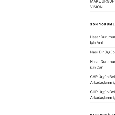
MAKE ÜRGÜP’
a
ç
VISION.
r
)
SON YORUM
Hasar Durumund
için
Anıl
Nasıl Bir Ürgüp
Hasar Durumund
için
Can
CHP Ürgüp Bele
Arkadaşlarım
i
CHP Ürgüp Bele
Arkadaşlarım
i