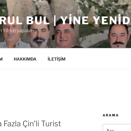
RUL BUL | YINE YENI
 Yıldızı yapalım…
M
HAKKIMDA
İLETİŞİM
ARAMA
azla Çin’li Turist
Ara: