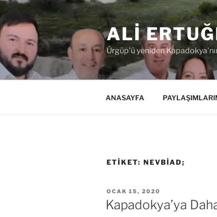
İçeriğe
geç
ALI ERTUĞ
Ürgüp'ü yeniden Kapadokya'nın
ANASAYFA
PAYLAŞIMLARI
ETIKET:
NEVBİAD;
YAYIM
OCAK 15, 2020
TARIHI
Kapadokya’ya Daha F