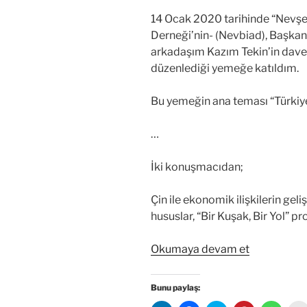
14 Ocak 2020 tarihinde “Nevşeh
Derneği’nin- (Nevbiad), Başka
arkadaşım Kazım Tekin’in daveti
düzenlediği yemeğe katıldım.
Bu yemeğin ana teması “Türkiye-
…
İki konuşmacıdan;
Çin ile ekonomik ilişkilerin gel
hususlar, “Bir Kuşak, Bir Yol” p
“Kapadoky
Okumaya devam et
Daha
Fazla
Bunu paylaş:
Çin’li