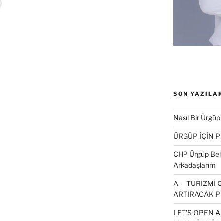
Y
a
z
d
r
m
a
k
ç
n
t
SON YAZILA
k
a
y
Nasıl Bir Ürgüp
n
ÜRGÜP İÇİN 
(
Y
e
CHP Ürgüp Bele
n
Arkadaşlarım
p
e
n
A- TURİZMİ 
c
e
ARTIRACAK P
r
e
LET’S OPEN A
d
e