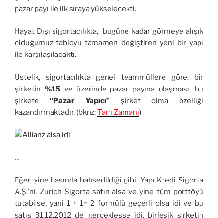
pazar payı ile ilk sıraya yükselecekti.
Hayat Dışı sigortacılıkta, bugüne kadar görmeye alışık
olduğumuz tabloyu tamamen değiştiren yeni bir yapı
ile karşılaşılacaktı.
Üstelik, sigortacılıkta genel teammüllere göre, bir
şirketin
%15
ve üzerinde pazar payına ulaşması, bu
şirkete
“Pazar Yapıcı”
şirket olma özelliği
kazandırmaktadır. (bknz:
Tam Zamanı
)
…
Eğer, yine basında bahsedildiği gibi, Yapı Kredi Sigorta
A.Ş.’ni, Zurich Sigorta satın alsa ve yine tüm portföyü
tutabilse, yani 1 + 1= 2 formülü geçerli olsa idi ve bu
satış 31.12.2012 de gerçekleşse idi, birleşik şirketin