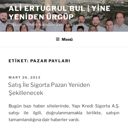
İçeriğe
ALI ERTUĞRUL BUL | YINE
geç
YENIDEN ÜRGÜP
Ürgüp'ü yeniden Kapadokya'nın Yıldızı yapalım…
Menü
ETIKET:
PAZAR PAYLARI
YAYIM
MART 26, 2013
TARIHI
Satış İle Sigorta Pazarı Yeniden
Şekillenecek
Bugün bazı haber sitelerinde, Yapı Kredi Sigorta A.Ş.
satışı ile ilgili, doğrulanmamakla birlikte, satışın
tamamlandığına dair haberler vardı.