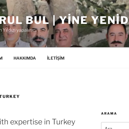
RUL BUL | YINE YENI
 Yıldızı yapalım…
M
HAKKIMDA
İLETİŞİM
 TURKEY
ARAMA
ith expertise in Turkey
Ara: