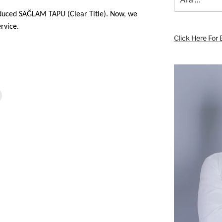
roduced SAĞLAM TAPU (Clear Title). Now, we
rvice.
Click Here For 
Y
a
z
d
r
m
a
k
ç
n
t
k
a
y