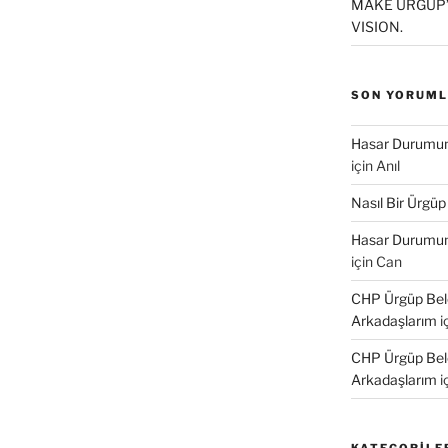
MAKE ÜRGÜP’
VISION.
SON YORUM
Hasar Durumund
için
Anıl
Nasıl Bir Ürgüp
Hasar Durumund
için
Can
CHP Ürgüp Bele
Arkadaşlarım
i
CHP Ürgüp Bele
Arkadaşlarım
i
KATEGORILE