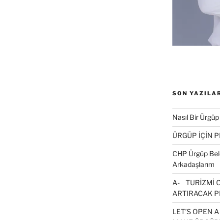
n
(
Y
e
n
p
e
n
c
e
r
e
d
e
SON YAZILA
a
ç
Nasıl Bir Ürgüp
r
)
ÜRGÜP İÇİN 
CHP Ürgüp Bele
Arkadaşlarım
A- TURİZMİ 
ARTIRACAK P
LET’S OPEN A