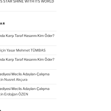
S STAR SHINE WITH ITS WORLD
LAR
a Karşı Taraf Hasarını Kim Öder?
için
Yasar Mehmet TÜMBAS
a Karşı Taraf Hasarını Kim Öder?
diyesi Meclis Adayları-Çalışma
çin
Nusret Akçura
diyesi Meclis Adayları-Çalışma
çin
Erdoğan ÖZEN
R