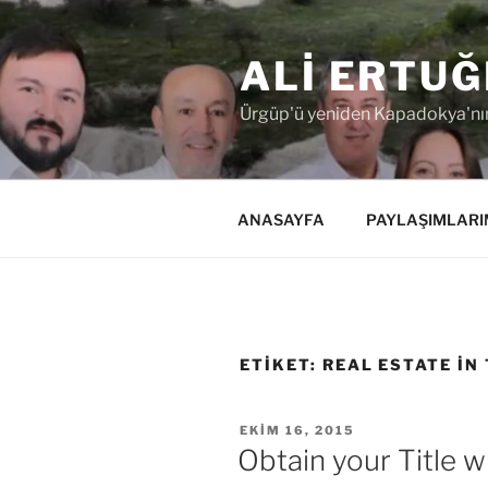
İçeriğe
geç
ALI ERTUĞ
Ürgüp'ü yeniden Kapadokya'nın
ANASAYFA
PAYLAŞIMLARI
ETIKET:
REAL ESTATE IN
YAYIM
EKIM 16, 2015
TARIHI
Obtain your Title w