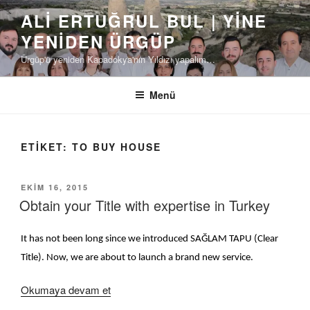
İçeriğe
ALI ERTUĞRUL BUL | YINE
geç
YENIDEN ÜRGÜP
Ürgüp'ü yeniden Kapadokya'nın Yıldızı yapalım…
Menü
ETIKET:
TO BUY HOUSE
YAYIM
EKIM 16, 2015
TARIHI
Obtain your Title with expertise in Turkey
It has not been long since we introduced SAĞLAM TAPU (Clear
Title). Now, we are about to launch a brand new service.
“Obtain
Okumaya devam et
your