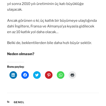
yıl sonra 2010 yılı üretiminin üç katı büyüklüğe
ulaşacak.
Ancak görünen o ki; üç katlık bir büyümeye ulaştığında
dahi İngiltere, Fransa ve Almanya’ya kıyasla gidilecek
en az 10 katlık yol daha olacak…
Belki de, beklentilerden bile daha hızlı büyür sektör.
Neden olmasın?
Bunu paylaş:
L
F
T
P
W
Y
i
a
w
i
h
a
n
c
i
n
a
z
k
e
t
t
t
d
e
b
t
e
s
ı
d
o
e
r
A
r
l
o
r
e
p
m
n
k
ü
s
p
a
ü
'
z
t
'
k
z
t
e
'
t
i
KATEGORILER
GENEL
e
a
r
t
a
ç