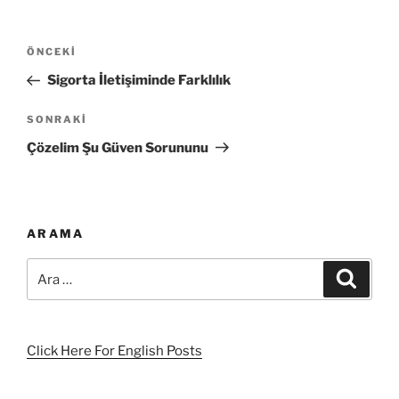
Yazı
Önceki
ÖNCEKI
gezinmesi
Yazı
Sigorta İletişiminde Farklılık
Sonraki
SONRAKI
Yazı
Çözelim Şu Güven Sorununu
ARAMA
Ara:
Ara
Click Here For English Posts