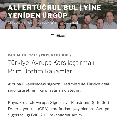
İçeriğe
ALI ERTUĞRUL BUL | YINE
geç
YENIDEN ÜRGÜP
Ürgüp'ü yeniden Kapadokya'nın Yıldızı yapalım…
Menü
YAYIM
KASIM 29, 2011
(
ERTUGRUL BUL
)
TARIHI
Türkiye-Avrupa Karşılaştırmalı
Prim Üretim Rakamları
Avrupa ülkelerindeki sigorta üretimleri ile Türkiye deki
sigorta üretimini karşılaştırmak istedim.
Kaynak olarak Avrupa Sigorta ve Reasürans Şirketleri
Federasyonu (CEA) tarafından yayınlanan Avrupa
Sigortacılığı Eylül 2011 rakamlarını aldım.