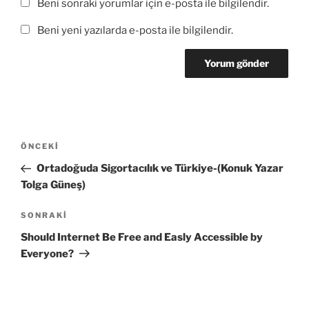
Beni sonraki yorumlar için e-posta ile bilgilendir.
Beni yeni yazılarda e-posta ile bilgilendir.
Yazı
Önceki
ÖNCEKI
gezinmesi
Yazı
Ortadoğuda Sigortacılık ve Türkiye-(Konuk Yazar
Tolga Güneş)
Sonraki
SONRAKI
Yazı
Should Internet Be Free and Easly Accessible by
Everyone?