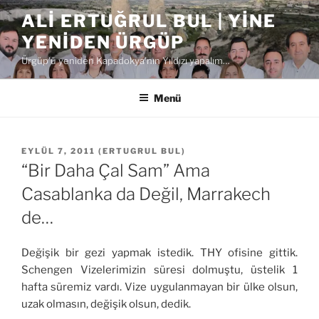
İçeriğe
ALI ERTUĞRUL BUL | YINE
geç
YENIDEN ÜRGÜP
Ürgüp'ü yeniden Kapadokya'nın Yıldızı yapalım…
Menü
YAYIM
EYLÜL 7, 2011
(
ERTUGRUL BUL
)
TARIHI
“Bir Daha Çal Sam” Ama
Casablanka da Değil, Marrakech
de…
Değişik bir gezi yapmak istedik. THY ofisine gittik.
Schengen Vizelerimizin süresi dolmuştu, üstelik 1
hafta süremiz vardı. Vize uygulanmayan bir ülke olsun,
uzak olmasın, değişik olsun, dedik.