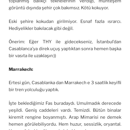
toplanmış balıkçı teknelerinin verdiği, muhteşem
görüntü dışında şehir çok bakımsız. Kötü kokuyor.
Eski şehire kokudan girilmiyor. Esnaf fazla ısrarcı.
Hediyelikler bakılacak gibi değil.
Önerim: Eğer THY ile gidecekseniz, İstanbul’dan
Casablanca’ya direk uçuş yaptıktan sonra hemen başka
bir vasıta ile uzaklaşın:))
Marrakech:
Ertesi gün, Casablanka dan Marrakech e 3 saatlik keyifli
bir tren yolculuğu yaptık.
İşte beklediğimiz Fas buradaydı. Umulmadık derecede
yeşildi. Geniş caddeleri vardı. Temizdi. Bütün binalar
kiremit rengine boyanmıştı. Arap Mimarisi ne demek
hemen görülebiliyordu. Hem huzur, sessizlik, oryantal.