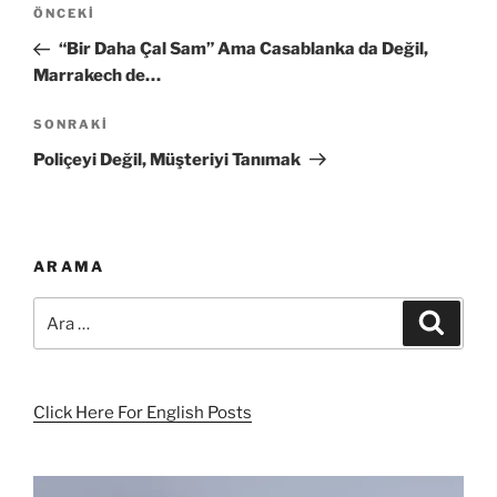
Yazı
Önceki
ÖNCEKI
gezinmesi
Yazı
“Bir Daha Çal Sam” Ama Casablanka da Değil,
Marrakech de…
Sonraki
SONRAKI
Yazı
Poliçeyi Değil, Müşteriyi Tanımak
ARAMA
Ara:
Ara
Click Here For English Posts