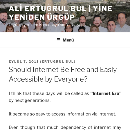
İçeriğe
ALI ERTUĞRUL BUL | YINE
geç
YENIDEN ÜRGÜP
Ürgüp'ü yeniden Kapadokya'nın Yıldızı yapalım…
Menü
YAYIM
EYLÜL 7, 2011
(
ERTUGRUL BUL
)
TARIHI
Should Internet Be Free and Easly
Accessible by Everyone?
I think that these days will be called as
“Internet Era”
by next generations.
It became so easy to access information via internet.
Even though that much dependency of internet may