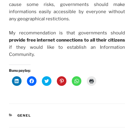
cause some risks, governments should make
informations easily accessible by everyone without
any geographical restictions.
My recommendation is that governments should
provide free internet connections to all their citizens
if they would like to establish an Information
Community.
Bunu paylaş:
L
F
T
P
W
Y
i
a
w
i
h
a
n
c
i
n
a
z
k
e
t
t
t
d
e
b
t
e
s
ı
d
o
e
r
A
r
l
o
r
e
p
m
n
k
ü
s
p
a
ü
'
z
t
'
k
z
t
e
'
t
i
KATEGORILER
GENEL
e
a
r
t
a
ç
r
p
i
e
p
i
i
a
n
p
a
n
n
y
d
a
y
t