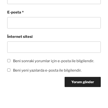
e
l
e
ı
l
d
ı
a
l
ı
e
r
ç
ı
r
a
)
ı
r
)
E-posta
*
ç
l
)
ı
ı
l
r
ı
)
r
)
İnternet sitesi
Beni sonraki yorumlar için e-posta ile bilgilendir.
Beni yeni yazılarda e-posta ile bilgilendir.