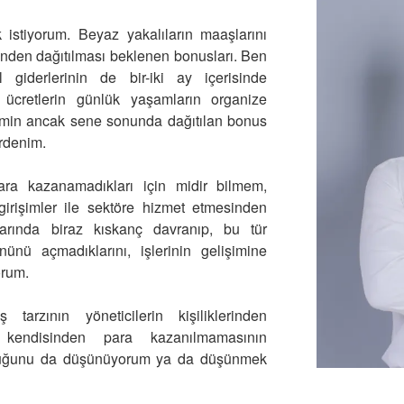
istiyorum. Beyaz yakalıların maaşlarını
inden dağıtılması beklenen bonusları. Ben
el giderlerinin de bir-iki ay içerisinde
 ücretlerin günlük yaşamların organize
ikimin ancak sene sonunda dağıtılan bonus
rdenim.
para kazanamadıkları için midir bilmem,
 girişimler ile sektöre hizmet etmesinden
arında biraz kıskanç davranıp, bu tür
önünü açmadıklarını, işlerinin gelişimine
orum.
arzının yöneticilerin kişiliklerinden
 kendisinden para kazanılmamasının
lduğunu da düşünüyorum ya da düşünmek