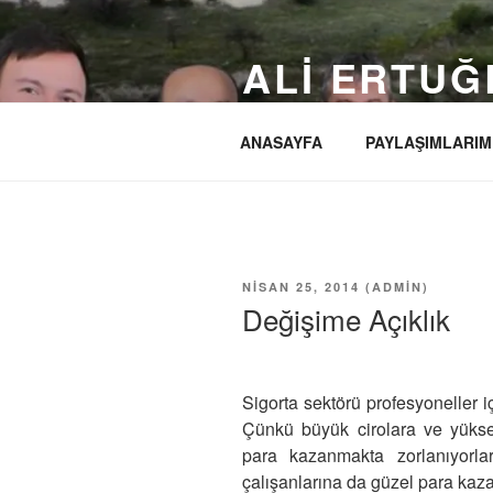
İçeriğe
geç
ALI ERTUĞ
Ürgüp'ü yeniden Kapadokya'nın
ANASAYFA
PAYLAŞIMLARIM
YAYIM
NISAN 25, 2014
(
ADMIN
)
TARIHI
Değişime Açıklık
Sigorta sektörü profesyoneller i
Çünkü büyük cirolara ve yüksek
para kazanmakta zorlanıyorlar
çalışanlarına da güzel para kaza