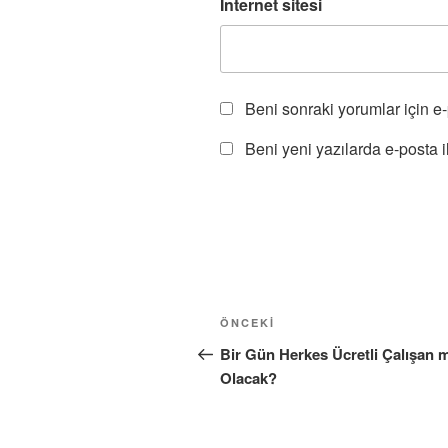
İnternet sitesi
Beni sonraki yorumlar için e-p
Beni yeni yazılarda e-posta il
Yazı
Önceki
ÖNCEKI
gezinmesi
Yazı
Bir Gün Herkes Ücretli Çalışan m
Olacak?