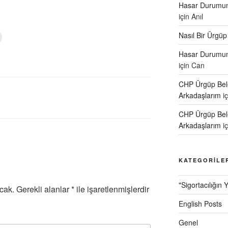
Hasar Durumund
için
Anıl
Nasıl Bir Ürgüp
Y
a
z
Hasar Durumund
d
için
Can
r
m
a
CHP Ürgüp Bele
k
Arkadaşlarım
i
ç
CHP Ürgüp Bele
n
t
Arkadaşlarım
i
k
a
y
KATEGORILE
n
(
Y
"Sigortacılığın 
cak.
Gerekli alanlar
*
ile işaretlenmişlerdir
e
n
English Posts
p
e
n
Genel
c