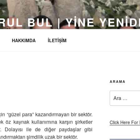
RUL BUL | YINE YENI
 Yıldızı yapalım…
HAKKIMDA
İLETİŞİM
ARAMA
Ara:
çin “güzel para” kazandırmayan bir sektör.
 öz kaynak kullanımına karşın şirketler
Click Here For 
. Dolayısı ile de diğer paydaşlar gibi
ndırmaktan şimdilik uzak bir sektör.