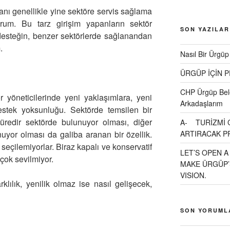
lanı genellikle yine sektöre servis sağlama
rum. Bu tarz girişim yapanların sektör
SON YAZILAR
desteğin, benzer sektörlerde sağlanandan
.
Nasıl Bir Ürgüp
ÜRGÜP İÇİN 
CHP Ürgüp Bele
yöneticilerinde yeni yaklaşımlara, yeni
Arkadaşlarım
estek yoksunluğu. Sektörde temsilen bir
üredir sektörde bulunuyor olması, diğer
A- TURİZMİ 
ARTIRACAK P
nuyor olması da galiba aranan bir özellik.
eçilemiyorlar. Biraz kapalı ve konservatif
LET’S OPEN A
k çok sevilmiyor.
MAKE ÜRGÜP’
VISION.
lılık, yenilik olmaz ise nasıl gelişecek,
SON YORUML